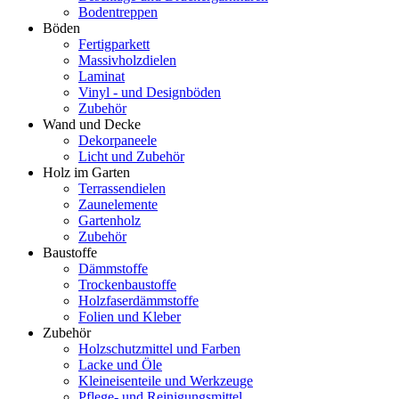
Bodentreppen
Böden
Fertigparkett
Massivholzdielen
Laminat
Vinyl - und Designböden
Zubehör
Wand und Decke
Dekorpaneele
Licht und Zubehör
Holz im Garten
Terrassendielen
Zaunelemente
Gartenholz
Zubehör
Baustoffe
Dämmstoffe
Trockenbaustoffe
Holzfaserdämmstoffe
Folien und Kleber
Zubehör
Holzschutzmittel und Farben
Lacke und Öle
Kleineisenteile und Werkzeuge
Pflege- und Reinigungsmittel