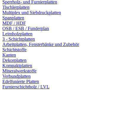
Sperrholz- und Furnierplatten
Tischlerplatten
Multiplex und Siebdruckplatten
Spanplatten
MDF / HDF
OSB / ESB / Funderplan
Leimholzplatten
3 - Schichtplatten
Arbeitplatten, Fensterbänke und Zubehör
Schichtstoffe
Kanten
Dekorplatten
Kompaktplatten
Mineralwerkstoffe
Verbundplatten
Edelfunierte Platten
Furnierschichtholz / LVL