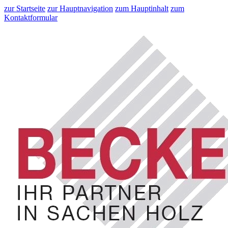
zur Startseite
zur Hauptnavigation
zum Hauptinhalt
zum
Kontaktformular