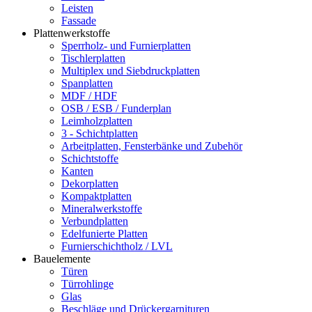
Leisten
Fassade
Plattenwerkstoffe
Sperrholz- und Furnierplatten
Tischlerplatten
Multiplex und Siebdruckplatten
Spanplatten
MDF / HDF
OSB / ESB / Funderplan
Leimholzplatten
3 - Schichtplatten
Arbeitplatten, Fensterbänke und Zubehör
Schichtstoffe
Kanten
Dekorplatten
Kompaktplatten
Mineralwerkstoffe
Verbundplatten
Edelfunierte Platten
Furnierschichtholz / LVL
Bauelemente
Türen
Türrohlinge
Glas
Beschläge und Drückergarnituren