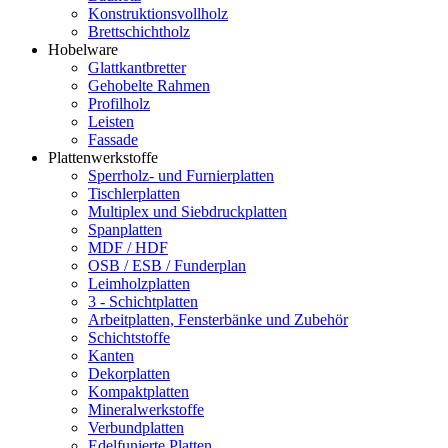
Konstruktionsvollholz
Brettschichtholz
Hobelware
Glattkantbretter
Gehobelte Rahmen
Profilholz
Leisten
Fassade
Plattenwerkstoffe
Sperrholz- und Furnierplatten
Tischlerplatten
Multiplex und Siebdruckplatten
Spanplatten
MDF / HDF
OSB / ESB / Funderplan
Leimholzplatten
3 - Schichtplatten
Arbeitplatten, Fensterbänke und Zubehör
Schichtstoffe
Kanten
Dekorplatten
Kompaktplatten
Mineralwerkstoffe
Verbundplatten
Edelfunierte Platten