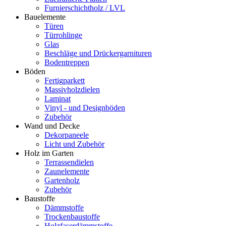
Furnierschichtholz / LVL
Bauelemente
Türen
Türrohlinge
Glas
Beschläge und Drückergarnituren
Bodentreppen
Böden
Fertigparkett
Massivholzdielen
Laminat
Vinyl - und Designböden
Zubehör
Wand und Decke
Dekorpaneele
Licht und Zubehör
Holz im Garten
Terrassendielen
Zaunelemente
Gartenholz
Zubehör
Baustoffe
Dämmstoffe
Trockenbaustoffe
Holzfaserdämmstoffe