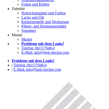
Folien und Kleber
Zubehör
Holzschutzmittel und Farben
Lacke und Öle
Kleineisenteile und Werkzeuge
Pflege- und Reinigungsmittel
Sonstiges
Muster
Muster
Probleme mit dem Login?
Telefon: 06157/948-0
E-Mail: info@holz-becker.com
Probleme mit dem Login?
|
Telefon: 06157/948-0
|
E-Mail: info@holz-becker.com