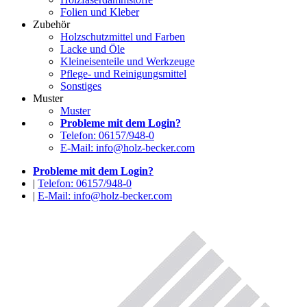
Folien und Kleber
Zubehör
Holzschutzmittel und Farben
Lacke und Öle
Kleineisenteile und Werkzeuge
Pflege- und Reinigungsmittel
Sonstiges
Muster
Muster
Probleme mit dem Login?
Telefon: 06157/948-0
E-Mail: info@holz-becker.com
Probleme mit dem Login?
|
Telefon: 06157/948-0
|
E-Mail: info@holz-becker.com