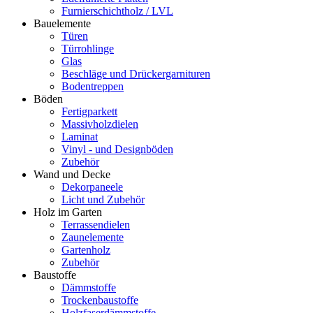
Furnierschichtholz / LVL
Bauelemente
Türen
Türrohlinge
Glas
Beschläge und Drückergarnituren
Bodentreppen
Böden
Fertigparkett
Massivholzdielen
Laminat
Vinyl - und Designböden
Zubehör
Wand und Decke
Dekorpaneele
Licht und Zubehör
Holz im Garten
Terrassendielen
Zaunelemente
Gartenholz
Zubehör
Baustoffe
Dämmstoffe
Trockenbaustoffe
Holzfaserdämmstoffe