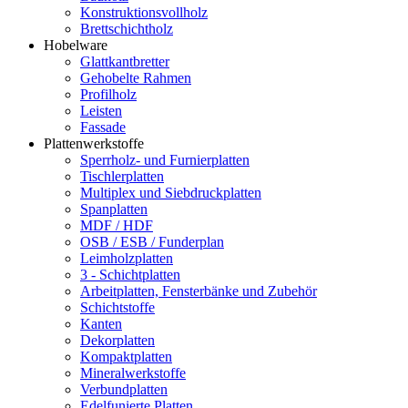
Konstruktionsvollholz
Brettschichtholz
Hobelware
Glattkantbretter
Gehobelte Rahmen
Profilholz
Leisten
Fassade
Plattenwerkstoffe
Sperrholz- und Furnierplatten
Tischlerplatten
Multiplex und Siebdruckplatten
Spanplatten
MDF / HDF
OSB / ESB / Funderplan
Leimholzplatten
3 - Schichtplatten
Arbeitplatten, Fensterbänke und Zubehör
Schichtstoffe
Kanten
Dekorplatten
Kompaktplatten
Mineralwerkstoffe
Verbundplatten
Edelfunierte Platten