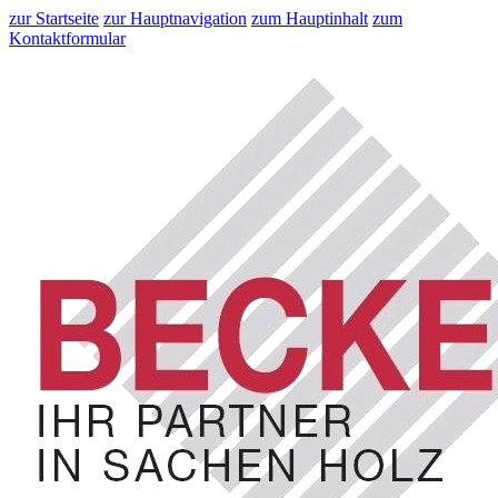
zur Startseite
zur Hauptnavigation
zum Hauptinhalt
zum
Kontaktformular