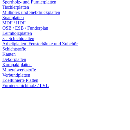
Sperrholz- und Furnierplatten
Tischlerplatten
Multiplex und Siebdruckplatten
Spanplatten
MDF / HDF
OSB / ESB / Funderplan
Leimholzplatten
3 - Schichtplatten
Arbeitplatten, Fensterbänke und Zubehör
Schichtstoffe
Kanten
Dekorplatten
Kompaktplatten
Mineralwerkstoffe
Verbundplatten
Edelfunierte Platten
Furnierschichtholz / LVL