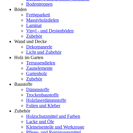
Bodentreppen
Böden
Fertigparkett
Massivholzdielen
Laminat
Vinyl - und Designböden
Zubehör
Wand und Decke
Dekorpaneele
Licht und Zubehör
Holz im Garten
Terrassendielen
Zaunelemente
Gartenholz
Zubehör
Baustoffe
Dämmstoffe
Trockenbaustoffe
Holzfaserdämmstoffe
Folien und Kleber
Zubehör
Holzschutzmittel und Farben
Lacke und Öle
Kleineisenteile und Werkzeuge
Pflege- und Reinigungsmittel