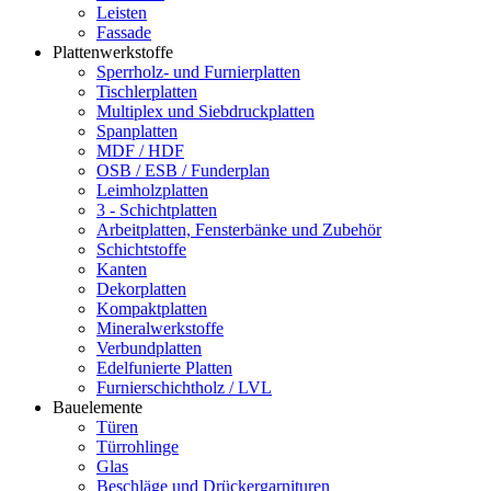
Leisten
Fassade
Plattenwerkstoffe
Sperrholz- und Furnierplatten
Tischlerplatten
Multiplex und Siebdruckplatten
Spanplatten
MDF / HDF
OSB / ESB / Funderplan
Leimholzplatten
3 - Schichtplatten
Arbeitplatten, Fensterbänke und Zubehör
Schichtstoffe
Kanten
Dekorplatten
Kompaktplatten
Mineralwerkstoffe
Verbundplatten
Edelfunierte Platten
Furnierschichtholz / LVL
Bauelemente
Türen
Türrohlinge
Glas
Beschläge und Drückergarnituren