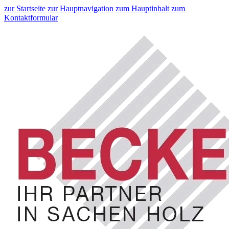
zur Startseite
zur Hauptnavigation
zum Hauptinhalt
zum
Kontaktformular