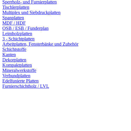
Sperrholz- und Furnierplatten
Tischlerplatten
Multiplex und Siebdruckplatten
Spanplatten
MDF / HDF
OSB / ESB / Funderplan
Leimholzplatten
3 - Schichtplatten
Arbeitplatten, Fensterbänke und Zubehör
Schichtstoffe
Kanten
Dekorplatten
Kompaktplatten
Mineralwerkstoffe
Verbundplatten
Edelfunierte Platten
Furnierschichtholz / LVL