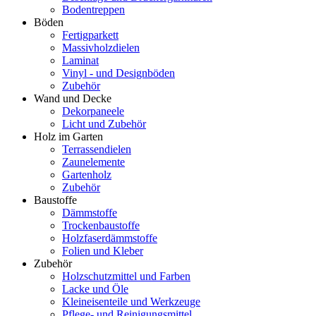
Bodentreppen
Böden
Fertigparkett
Massivholzdielen
Laminat
Vinyl - und Designböden
Zubehör
Wand und Decke
Dekorpaneele
Licht und Zubehör
Holz im Garten
Terrassendielen
Zaunelemente
Gartenholz
Zubehör
Baustoffe
Dämmstoffe
Trockenbaustoffe
Holzfaserdämmstoffe
Folien und Kleber
Zubehör
Holzschutzmittel und Farben
Lacke und Öle
Kleineisenteile und Werkzeuge
Pflege- und Reinigungsmittel