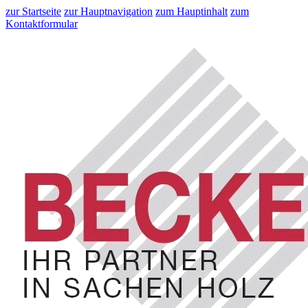
zur Startseite
zur Hauptnavigation
zum Hauptinhalt
zum
Kontaktformular