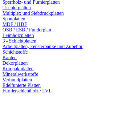
Sperrholz- und Furnierplatten
Tischlerplatten
Multiplex und Siebdruckplatten
Spanplatten
MDF / HDF
OSB / ESB / Funderplan
Leimholzplatten
3 - Schichtplatten
Arbeitplatten, Fensterbänke und Zubehör
Schichtstoffe
Kanten
Dekorplatten
Kompaktplatten
Mineralwerkstoffe
Verbundplatten
Edelfunierte Platten
Furnierschichtholz / LVL