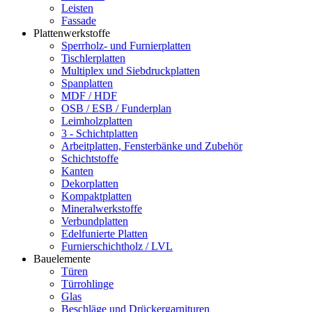
Leisten
Fassade
Plattenwerkstoffe
Sperrholz- und Furnierplatten
Tischlerplatten
Multiplex und Siebdruckplatten
Spanplatten
MDF / HDF
OSB / ESB / Funderplan
Leimholzplatten
3 - Schichtplatten
Arbeitplatten, Fensterbänke und Zubehör
Schichtstoffe
Kanten
Dekorplatten
Kompaktplatten
Mineralwerkstoffe
Verbundplatten
Edelfunierte Platten
Furnierschichtholz / LVL
Bauelemente
Türen
Türrohlinge
Glas
Beschläge und Drückergarnituren