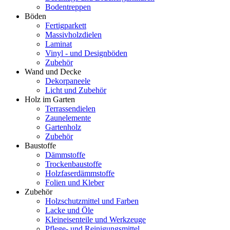
Bodentreppen
Böden
Fertigparkett
Massivholzdielen
Laminat
Vinyl - und Designböden
Zubehör
Wand und Decke
Dekorpaneele
Licht und Zubehör
Holz im Garten
Terrassendielen
Zaunelemente
Gartenholz
Zubehör
Baustoffe
Dämmstoffe
Trockenbaustoffe
Holzfaserdämmstoffe
Folien und Kleber
Zubehör
Holzschutzmittel und Farben
Lacke und Öle
Kleineisenteile und Werkzeuge
Pflege- und Reinigungsmittel