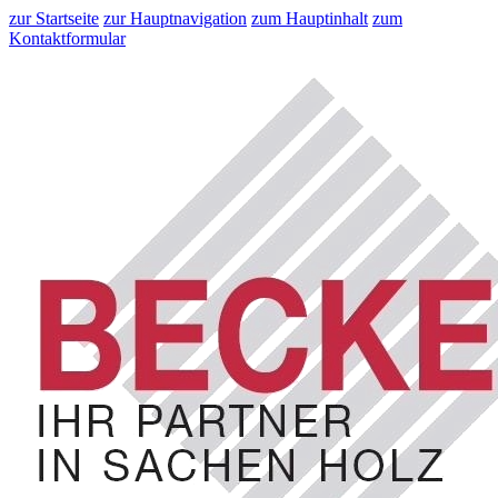
zur Startseite
zur Hauptnavigation
zum Hauptinhalt
zum
Kontaktformular