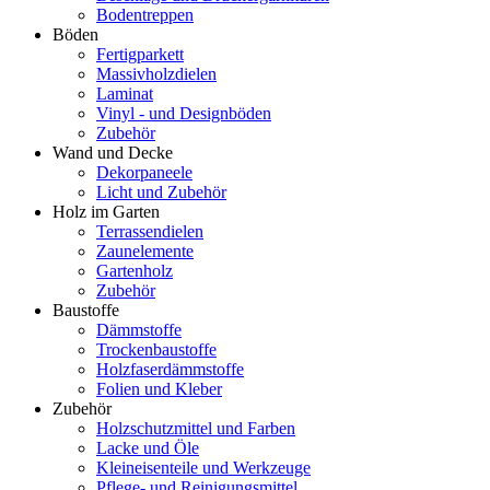
Bodentreppen
Böden
Fertigparkett
Massivholzdielen
Laminat
Vinyl - und Designböden
Zubehör
Wand und Decke
Dekorpaneele
Licht und Zubehör
Holz im Garten
Terrassendielen
Zaunelemente
Gartenholz
Zubehör
Baustoffe
Dämmstoffe
Trockenbaustoffe
Holzfaserdämmstoffe
Folien und Kleber
Zubehör
Holzschutzmittel und Farben
Lacke und Öle
Kleineisenteile und Werkzeuge
Pflege- und Reinigungsmittel