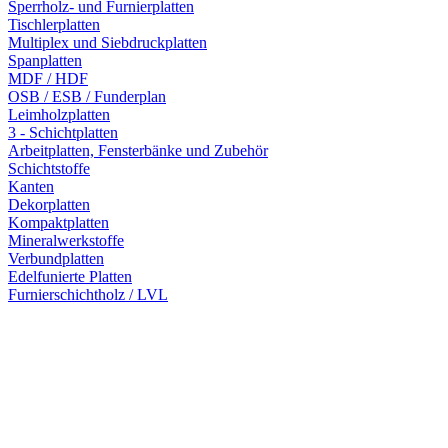
Sperrholz- und Furnierplatten
Tischlerplatten
Multiplex und Siebdruckplatten
Spanplatten
MDF / HDF
OSB / ESB / Funderplan
Leimholzplatten
3 - Schichtplatten
Arbeitplatten, Fensterbänke und Zubehör
Schichtstoffe
Kanten
Dekorplatten
Kompaktplatten
Mineralwerkstoffe
Verbundplatten
Edelfunierte Platten
Furnierschichtholz / LVL