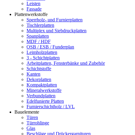
Leisten
Fassade
Plattenwerkstoffe
Sperrholz- und Furnierplatten
Tischlerplatten
Multiplex und Siebdruckplatten
Spanplatten
MDF / HDF
OSB / ESB / Funderplan
Leimholzplatten
3 - Schichtplatten
Arbeitplatten, Fensterbänke und Zubehör
Schichtstoffe
Kanten
Dekorplatten
Kompaktplatten
Mineralwerkstoffe
Verbundplatten
Edelfunierte Platten
Furnierschichtholz / LVL
Bauelemente
Türen
Türrohlinge
Glas
Beschläge und Drückergarnituren