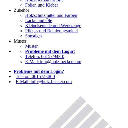
Folien und Kleber
Zubehör
Holzschutzmittel und Farben
Lacke und Öle
Kleineisenteile und Werkzeuge
Pflege- und Reinigungsmittel
Sonstiges
Muster
Muster
Probleme mit dem Login?
Telefon: 06157/948-0
E-Mail: info@holz-becker.com
Probleme mit dem Login?
|
Telefon: 06157/948-0
|
E-Mail: info@holz-becker.com