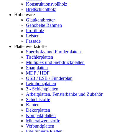
Konstruktionsvollholz
Brettschichtholz
Hobelware
Glattkantbretter
Gehobelte Rahmen
Profilholz
Leisten
Fassade
Plattenwerkstoffe
Sperrholz- und Furnierplatten
Tischlerplatten
Multiplex und Siebdruckplatten
Spanplatten
MDF / HDF
OSB / ESB / Funderplan
Leimholzplatten
3 - Schichtplatten
Arbeitplatten, Fensterbänke und Zubehör
Schichtstoffe
Kanten
Dekorplatten
Kompaktplatten
Mineralwerkstoffe
Verbundplatten
Edelfunierte Platten