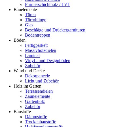
Furnierschichtholz / LVL
Bauelemente
Türen
Türrohlinge
Glas
Beschläge und Drückergarnituren
Bodentreppen
Böden
Fertigparkett
Massivholzdielen
Laminat
Vinyl - und Designböden
Zubehör
Wand und Decke
Dekorpaneele
Licht und Zubehör
Holz im Garten
Terrassendielen
Zaunelemente
Gartenholz
Zubehör
Baustoffe
Dämmstoffe
Trockenbaustoffe
Holzfaserdämmstoffe