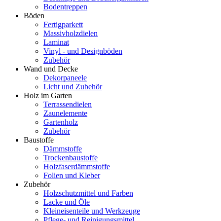
Bodentreppen
Böden
Fertigparkett
Massivholzdielen
Laminat
Vinyl - und Designböden
Zubehör
Wand und Decke
Dekorpaneele
Licht und Zubehör
Holz im Garten
Terrassendielen
Zaunelemente
Gartenholz
Zubehör
Baustoffe
Dämmstoffe
Trockenbaustoffe
Holzfaserdämmstoffe
Folien und Kleber
Zubehör
Holzschutzmittel und Farben
Lacke und Öle
Kleineisenteile und Werkzeuge
Pflege- und Reinigungsmittel