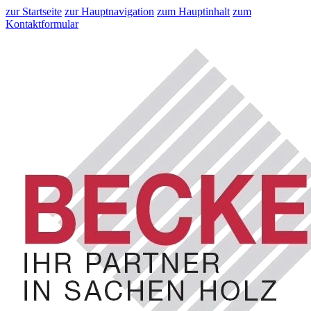
zur Startseite
zur Hauptnavigation
zum Hauptinhalt
zum
Kontaktformular