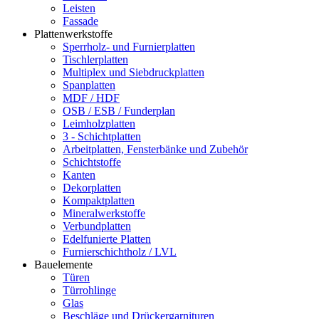
Leisten
Fassade
Plattenwerkstoffe
Sperrholz- und Furnierplatten
Tischlerplatten
Multiplex und Siebdruckplatten
Spanplatten
MDF / HDF
OSB / ESB / Funderplan
Leimholzplatten
3 - Schichtplatten
Arbeitplatten, Fensterbänke und Zubehör
Schichtstoffe
Kanten
Dekorplatten
Kompaktplatten
Mineralwerkstoffe
Verbundplatten
Edelfunierte Platten
Furnierschichtholz / LVL
Bauelemente
Türen
Türrohlinge
Glas
Beschläge und Drückergarnituren