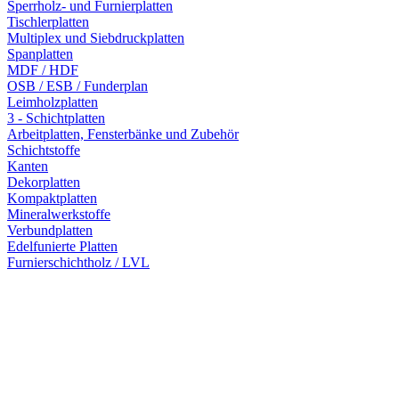
Sperrholz- und Furnierplatten
Tischlerplatten
Multiplex und Siebdruckplatten
Spanplatten
MDF / HDF
OSB / ESB / Funderplan
Leimholzplatten
3 - Schichtplatten
Arbeitplatten, Fensterbänke und Zubehör
Schichtstoffe
Kanten
Dekorplatten
Kompaktplatten
Mineralwerkstoffe
Verbundplatten
Edelfunierte Platten
Furnierschichtholz / LVL