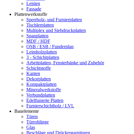
Leisten
Fassade
Plattenwerkstoffe
Sperrholz- und Furnierplatten
Tischlerplatten
Multiplex und Siebdruckplatten
Spanplatten
MDF / HDF
OSB / ESB / Funderplan
Leimholzplatten
3 - Schichtplatten
Arbeitplatten, Fensterbänke und Zubehör
Schichtstoffe
Kanten
Dekorplatten
Kompaktplatten
Mineralwerkstoffe
Verbundplatten
Edelfunierte Platten
Furnierschichtholz / LVL
Bauelemente
Türen
Türrohlinge
Glas
Beschläge und Drückergarnituren