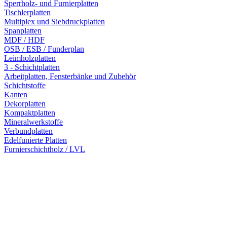
Sperrholz- und Furnierplatten
Tischlerplatten
Multiplex und Siebdruckplatten
Spanplatten
MDF / HDF
OSB / ESB / Funderplan
Leimholzplatten
3 - Schichtplatten
Arbeitplatten, Fensterbänke und Zubehör
Schichtstoffe
Kanten
Dekorplatten
Kompaktplatten
Mineralwerkstoffe
Verbundplatten
Edelfunierte Platten
Furnierschichtholz / LVL