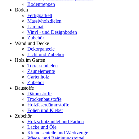
Bodentreppen
Böden
Fertigparkett
Massivholzdielen
Laminat
Vinyl - und Designböden
Zubehör
Wand und Decke
Dekorpaneele
Licht und Zubehör
Holz im Garten
Terrassendielen
Zaunelemente
Gartenholz
Zubehör
Baustoffe
Dämmstoffe
Trockenbaustoffe
Holzfaserdämmstoffe
Folien und Kleber
Zubehör
Holzschutzmittel und Farben
Lacke und Öle
Kleineisenteile und Werkzeuge
Pflege- und Reinigungsmittel