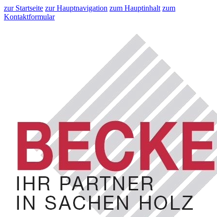
zur Startseite
zur Hauptnavigation
zum Hauptinhalt
zum
Kontaktformular