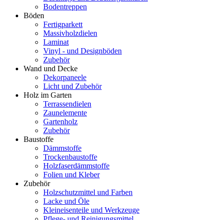
Bodentreppen
Böden
Fertigparkett
Massivholzdielen
Laminat
Vinyl - und Designböden
Zubehör
Wand und Decke
Dekorpaneele
Licht und Zubehör
Holz im Garten
Terrassendielen
Zaunelemente
Gartenholz
Zubehör
Baustoffe
Dämmstoffe
Trockenbaustoffe
Holzfaserdämmstoffe
Folien und Kleber
Zubehör
Holzschutzmittel und Farben
Lacke und Öle
Kleineisenteile und Werkzeuge
Pflege- und Reinigungsmittel