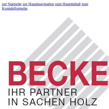
zur Startseite
zur Hauptnavigation
zum Hauptinhalt
zum
Kontaktformular