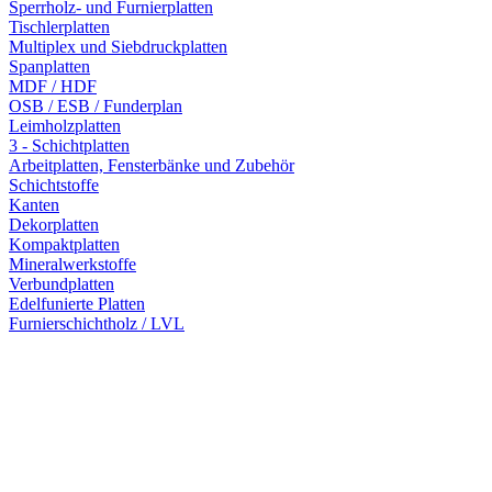
Sperrholz- und Furnierplatten
Tischlerplatten
Multiplex und Siebdruckplatten
Spanplatten
MDF / HDF
OSB / ESB / Funderplan
Leimholzplatten
3 - Schichtplatten
Arbeitplatten, Fensterbänke und Zubehör
Schichtstoffe
Kanten
Dekorplatten
Kompaktplatten
Mineralwerkstoffe
Verbundplatten
Edelfunierte Platten
Furnierschichtholz / LVL