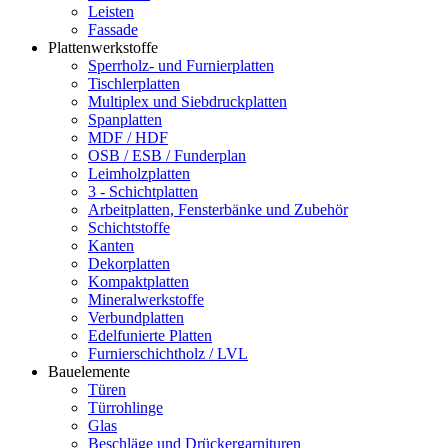
Leisten
Fassade
Plattenwerkstoffe
Sperrholz- und Furnierplatten
Tischlerplatten
Multiplex und Siebdruckplatten
Spanplatten
MDF / HDF
OSB / ESB / Funderplan
Leimholzplatten
3 - Schichtplatten
Arbeitplatten, Fensterbänke und Zubehör
Schichtstoffe
Kanten
Dekorplatten
Kompaktplatten
Mineralwerkstoffe
Verbundplatten
Edelfunierte Platten
Furnierschichtholz / LVL
Bauelemente
Türen
Türrohlinge
Glas
Beschläge und Drückergarnituren