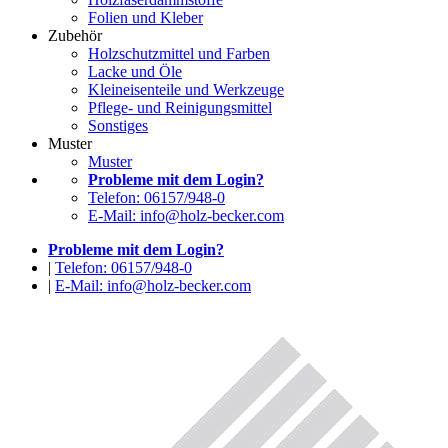
Folien und Kleber
Zubehör
Holzschutzmittel und Farben
Lacke und Öle
Kleineisenteile und Werkzeuge
Pflege- und Reinigungsmittel
Sonstiges
Muster
Muster
Probleme mit dem Login?
Telefon: 06157/948-0
E-Mail: info@holz-becker.com
Probleme mit dem Login?
|
Telefon: 06157/948-0
|
E-Mail: info@holz-becker.com