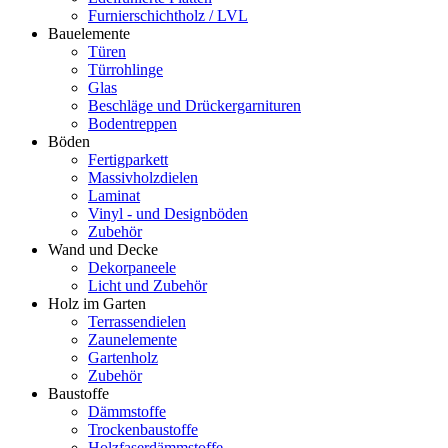
Furnierschichtholz / LVL
Bauelemente
Türen
Türrohlinge
Glas
Beschläge und Drückergarnituren
Bodentreppen
Böden
Fertigparkett
Massivholzdielen
Laminat
Vinyl - und Designböden
Zubehör
Wand und Decke
Dekorpaneele
Licht und Zubehör
Holz im Garten
Terrassendielen
Zaunelemente
Gartenholz
Zubehör
Baustoffe
Dämmstoffe
Trockenbaustoffe
Holzfaserdämmstoffe