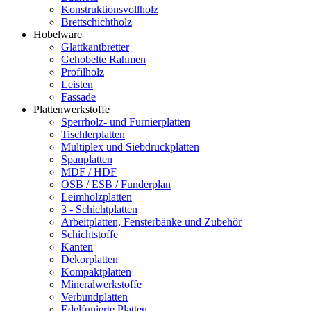
Konstruktionsvollholz
Brettschichtholz
Hobelware
Glattkantbretter
Gehobelte Rahmen
Profilholz
Leisten
Fassade
Plattenwerkstoffe
Sperrholz- und Furnierplatten
Tischlerplatten
Multiplex und Siebdruckplatten
Spanplatten
MDF / HDF
OSB / ESB / Funderplan
Leimholzplatten
3 - Schichtplatten
Arbeitplatten, Fensterbänke und Zubehör
Schichtstoffe
Kanten
Dekorplatten
Kompaktplatten
Mineralwerkstoffe
Verbundplatten
Edelfunierte Platten