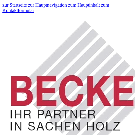
zur Startseite
zur Hauptnavigation
zum Hauptinhalt
zum
Kontaktformular