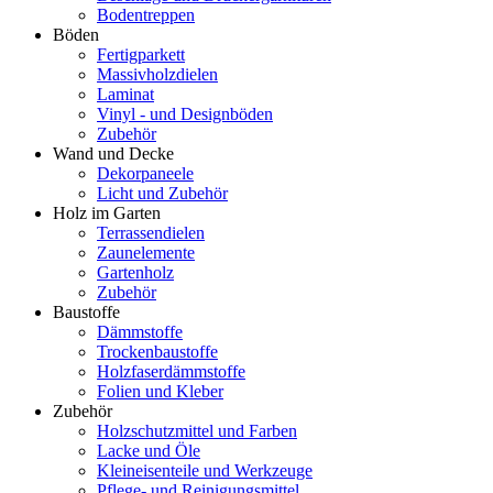
Bodentreppen
Böden
Fertigparkett
Massivholzdielen
Laminat
Vinyl - und Designböden
Zubehör
Wand und Decke
Dekorpaneele
Licht und Zubehör
Holz im Garten
Terrassendielen
Zaunelemente
Gartenholz
Zubehör
Baustoffe
Dämmstoffe
Trockenbaustoffe
Holzfaserdämmstoffe
Folien und Kleber
Zubehör
Holzschutzmittel und Farben
Lacke und Öle
Kleineisenteile und Werkzeuge
Pflege- und Reinigungsmittel