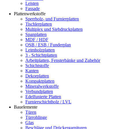
Leisten
Fassade
Plattenwerkstoffe
Sperrholz- und Furnierplatten
Tischlerplatten
Multiplex und Siebdruckplatten
Spanplatten
MDF / HDF
OSB / ESB / Funderplan
Leimholzplatten
3 - Schichtplatten
Arbeitplatten, Fensterbänke und Zubehör
Schichtstoffe
Kanten
Dekorplatten
Kompaktplatten
Mineralwerkstoffe
Verbundplatten
Edelfunierte Platten
Furnierschichtholz / LVL
Bauelemente
Türen
Türrohlinge
Glas
Beschläge und Drückergarnituren