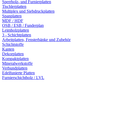
Sperrholz- und Furnierplatten
Tischlerplatten
Multiplex und Siebdruckplatten
Spanplatten
MDF / HDF
OSB / ESB / Funderplan
Leimholzplatten
3 - Schichtplatten
Arbeitplatten, Fensterbänke und Zubehör
Schichtstoffe
Kanten
Dekorplatten
Kompaktplatten
Mineralwerkstoffe
Verbundplatten
Edelfunierte Platten
Furnierschichtholz / LVL