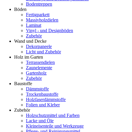
Bodentreppen
Böden
Fertigparkett
Massivholzdielen
Laminat
Vinyl - und Designböden
Zubehör
Wand und Decke
Dekorpaneele
Licht und Zubehör
Holz im Garten
Terrassendielen
Zaunelemente
Gartenholz
Zubehör
Baustoffe
Dämmstoffe
Trockenbaustoffe
Holzfaserdämmstoffe
Folien und Kleber
Zubehör
Holzschutzmittel und Farben
Lacke und Öle
Kleineisenteile und Werkzeuge
Pflege- und Reinigungsmittel