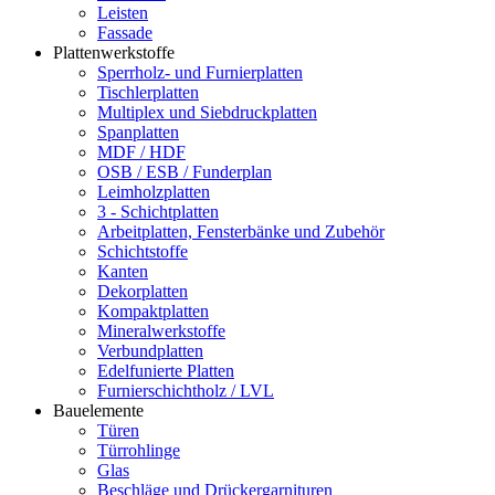
Leisten
Fassade
Plattenwerkstoffe
Sperrholz- und Furnierplatten
Tischlerplatten
Multiplex und Siebdruckplatten
Spanplatten
MDF / HDF
OSB / ESB / Funderplan
Leimholzplatten
3 - Schichtplatten
Arbeitplatten, Fensterbänke und Zubehör
Schichtstoffe
Kanten
Dekorplatten
Kompaktplatten
Mineralwerkstoffe
Verbundplatten
Edelfunierte Platten
Furnierschichtholz / LVL
Bauelemente
Türen
Türrohlinge
Glas
Beschläge und Drückergarnituren