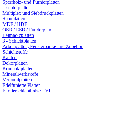
Sperrholz- und Furnierplatten
Tischlerplatten
Multiplex und Siebdruckplatten
Spanplatten
MDF / HDF
OSB / ESB / Funderplan
Leimholzplatten
3 - Schichtplatten
Arbeitplatten, Fensterbänke und Zubehör
Schichtstoffe
Kanten
Dekorplatten
Kompaktplatten
Mineralwerkstoffe
Verbundplatten
Edelfunierte Platten
Furnierschichtholz / LVL