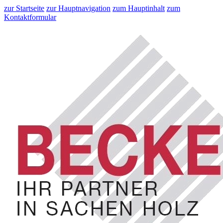
zur Startseite
zur Hauptnavigation
zum Hauptinhalt
zum
Kontaktformular