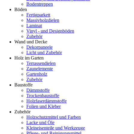
Bodentreppen
Böden
Fertigparkett
Massivholzdielen
Laminat
Vinyl - und Designböden
Zubehör
Wand und Decke
Dekorpaneele
Licht und Zubehör
Holz im Garten
Terrassendielen
Zaunelemente
Gartenholz
Zubehör
Baustoffe
Dämmstoffe
Trockenbaustoffe
Holzfaserdämmstoffe
Folien und Kleber
Zubehör
Holzschutzmittel und Farben
Lacke und Öle
Kleineisenteile und Werkzeuge
Pflege- und Reinigungsmittel