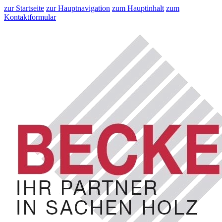
zur Startseite
zur Hauptnavigation
zum Hauptinhalt
zum
Kontaktformular