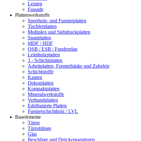
Leisten
Fassade
Plattenwerkstoffe
Sperrholz- und Furnierplatten
Tischlerplatten
Multiplex und Siebdruckplatten
Spanplatten
MDF / HDF
OSB / ESB / Funderplan
Leimholzplatten
3 - Schichtplatten
Arbeitplatten, Fensterbänke und Zubehör
Schichtstoffe
Kanten
Dekorplatten
Kompaktplatten
Mineralwerkstoffe
Verbundplatten
Edelfunierte Platten
Furnierschichtholz / LVL
Bauelemente
Türen
Türrohlinge
Glas
Beschläge und Drückergarnituren