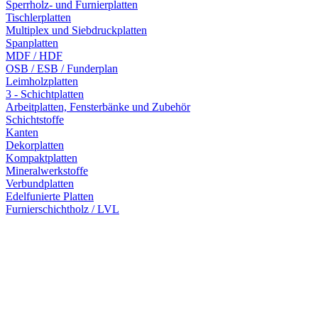
Sperrholz- und Furnierplatten
Tischlerplatten
Multiplex und Siebdruckplatten
Spanplatten
MDF / HDF
OSB / ESB / Funderplan
Leimholzplatten
3 - Schichtplatten
Arbeitplatten, Fensterbänke und Zubehör
Schichtstoffe
Kanten
Dekorplatten
Kompaktplatten
Mineralwerkstoffe
Verbundplatten
Edelfunierte Platten
Furnierschichtholz / LVL