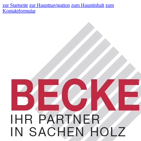
zur Startseite
zur Hauptnavigation
zum Hauptinhalt
zum
Kontaktformular