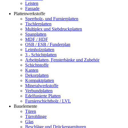
Leisten
Fassade
Plattenwerkstoffe
Sperrholz- und Furnierplatten
Tischlerplatten
Multiplex und Siebdruckplatten
Spanplatten
MDF / HDF
OSB / ESB / Funderplan
Leimholzplatten
3 - Schichtplatten
Arbeitplatten, Fensterbänke und Zubehör
Schichtstoffe
Kanten
Dekorplatten
Kompaktplatten
Mineralwerkstoffe
Verbundplatten
Edelfunierte Platten
Furnierschichtholz / LVL
Bauelemente
Türen
Türrohlinge
Glas
Beschläge und Drückergarnituren