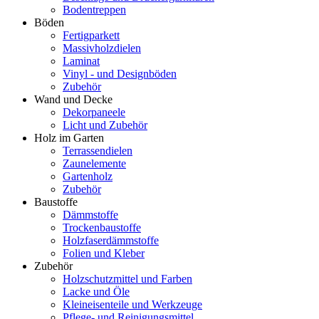
Bodentreppen
Böden
Fertigparkett
Massivholzdielen
Laminat
Vinyl - und Designböden
Zubehör
Wand und Decke
Dekorpaneele
Licht und Zubehör
Holz im Garten
Terrassendielen
Zaunelemente
Gartenholz
Zubehör
Baustoffe
Dämmstoffe
Trockenbaustoffe
Holzfaserdämmstoffe
Folien und Kleber
Zubehör
Holzschutzmittel und Farben
Lacke und Öle
Kleineisenteile und Werkzeuge
Pflege- und Reinigungsmittel