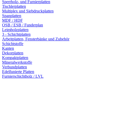
Sperrholz- und Furnierplatten
Tischlerplatten
Multiplex und Siebdruckplatten
Spanplatten
MDF / HDF
OSB / ESB / Funderplan
Leimholzplatten
3 - Schichtplatten
Arbeitplatten, Fensterbänke und Zubehör
Schichtstoffe
Kanten
Dekorplatten
Kompaktplatten
Mineralwerkstoffe
Verbundplatten
Edelfunierte Platten
Furnierschichtholz / LVL