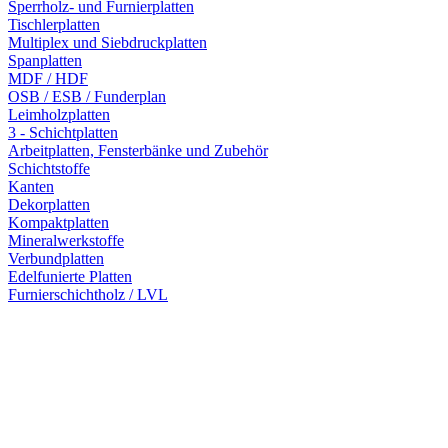
Sperrholz- und Furnierplatten
Tischlerplatten
Multiplex und Siebdruckplatten
Spanplatten
MDF / HDF
OSB / ESB / Funderplan
Leimholzplatten
3 - Schichtplatten
Arbeitplatten, Fensterbänke und Zubehör
Schichtstoffe
Kanten
Dekorplatten
Kompaktplatten
Mineralwerkstoffe
Verbundplatten
Edelfunierte Platten
Furnierschichtholz / LVL