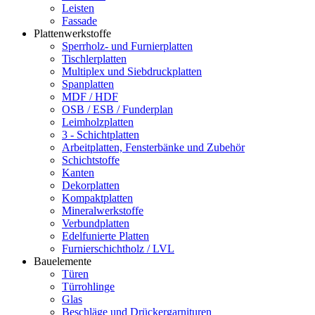
Leisten
Fassade
Plattenwerkstoffe
Sperrholz- und Furnierplatten
Tischlerplatten
Multiplex und Siebdruckplatten
Spanplatten
MDF / HDF
OSB / ESB / Funderplan
Leimholzplatten
3 - Schichtplatten
Arbeitplatten, Fensterbänke und Zubehör
Schichtstoffe
Kanten
Dekorplatten
Kompaktplatten
Mineralwerkstoffe
Verbundplatten
Edelfunierte Platten
Furnierschichtholz / LVL
Bauelemente
Türen
Türrohlinge
Glas
Beschläge und Drückergarnituren