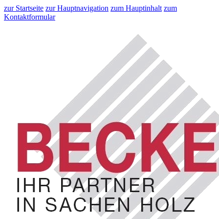
zur Startseite
zur Hauptnavigation
zum Hauptinhalt
zum
Kontaktformular