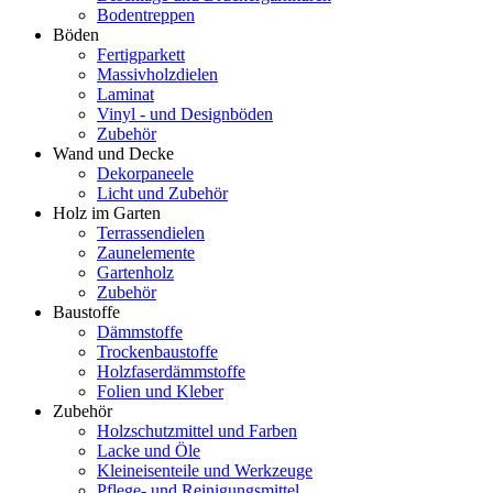
Bodentreppen
Böden
Fertigparkett
Massivholzdielen
Laminat
Vinyl - und Designböden
Zubehör
Wand und Decke
Dekorpaneele
Licht und Zubehör
Holz im Garten
Terrassendielen
Zaunelemente
Gartenholz
Zubehör
Baustoffe
Dämmstoffe
Trockenbaustoffe
Holzfaserdämmstoffe
Folien und Kleber
Zubehör
Holzschutzmittel und Farben
Lacke und Öle
Kleineisenteile und Werkzeuge
Pflege- und Reinigungsmittel