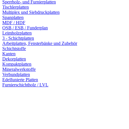
Sperrholz- und Furnierplatten
Tischlerplatten
Multiplex und Siebdruckplatten
Spanplatten
MDF / HDF
OSB / ESB / Funderplan
Leimholzplatten
3 - Schichtplatten
Arbeitplatten, Fensterbänke und Zubehör
Schichtstoffe
Kanten
Dekorplatten
Kompaktplatten
Mineralwerkstoffe
Verbundplatten
Edelfunierte Platten
Furnierschichtholz / LVL