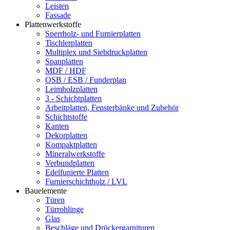
Leisten
Fassade
Plattenwerkstoffe
Sperrholz- und Furnierplatten
Tischlerplatten
Multiplex und Siebdruckplatten
Spanplatten
MDF / HDF
OSB / ESB / Funderplan
Leimholzplatten
3 - Schichtplatten
Arbeitplatten, Fensterbänke und Zubehör
Schichtstoffe
Kanten
Dekorplatten
Kompaktplatten
Mineralwerkstoffe
Verbundplatten
Edelfunierte Platten
Furnierschichtholz / LVL
Bauelemente
Türen
Türrohlinge
Glas
Beschläge und Drückergarnituren