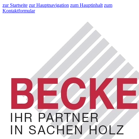
zur Startseite
zur Hauptnavigation
zum Hauptinhalt
zum
Kontaktformular