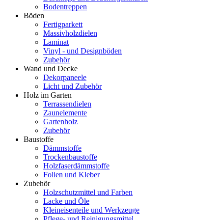
Bodentreppen
Böden
Fertigparkett
Massivholzdielen
Laminat
Vinyl - und Designböden
Zubehör
Wand und Decke
Dekorpaneele
Licht und Zubehör
Holz im Garten
Terrassendielen
Zaunelemente
Gartenholz
Zubehör
Baustoffe
Dämmstoffe
Trockenbaustoffe
Holzfaserdämmstoffe
Folien und Kleber
Zubehör
Holzschutzmittel und Farben
Lacke und Öle
Kleineisenteile und Werkzeuge
Pflege- und Reinigungsmittel