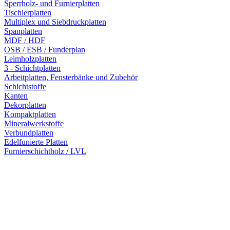
Sperrholz- und Furnierplatten
Tischlerplatten
Multiplex und Siebdruckplatten
Spanplatten
MDF / HDF
OSB / ESB / Funderplan
Leimholzplatten
3 - Schichtplatten
Arbeitplatten, Fensterbänke und Zubehör
Schichtstoffe
Kanten
Dekorplatten
Kompaktplatten
Mineralwerkstoffe
Verbundplatten
Edelfunierte Platten
Furnierschichtholz / LVL