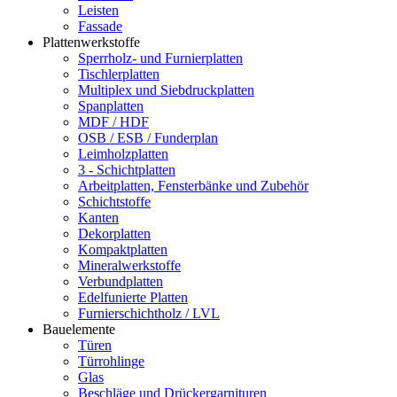
Leisten
Fassade
Plattenwerkstoffe
Sperrholz- und Furnierplatten
Tischlerplatten
Multiplex und Siebdruckplatten
Spanplatten
MDF / HDF
OSB / ESB / Funderplan
Leimholzplatten
3 - Schichtplatten
Arbeitplatten, Fensterbänke und Zubehör
Schichtstoffe
Kanten
Dekorplatten
Kompaktplatten
Mineralwerkstoffe
Verbundplatten
Edelfunierte Platten
Furnierschichtholz / LVL
Bauelemente
Türen
Türrohlinge
Glas
Beschläge und Drückergarnituren