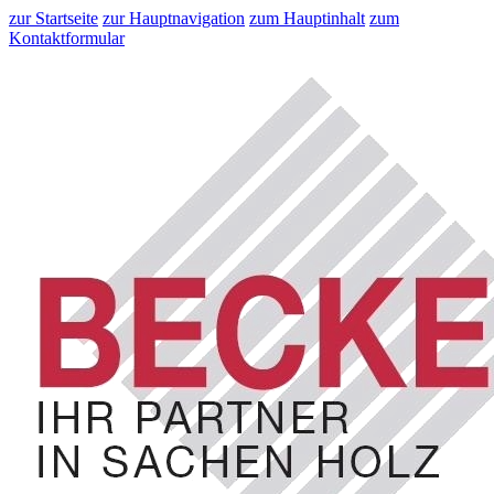
zur Startseite
zur Hauptnavigation
zum Hauptinhalt
zum
Kontaktformular