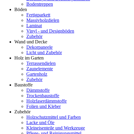
Bodentreppen
Böden
Fertigparkett
Massivholzdielen
Laminat
Vinyl - und Designböden
Zubehör
Wand und Decke
Dekorpaneele
Licht und Zubehör
Holz im Garten
Terrassendielen
Zaunelemente
Gartenholz
Zubehör
Baustoffe
Dämmstoffe
Trockenbaustoffe
Holzfaserdämmstoffe
Folien und Kleber
Zubehör
Holzschutzmittel und Farben
Lacke und Öle
Kleineisenteile und Werkzeuge
Pflege- und Reinigungsmittel