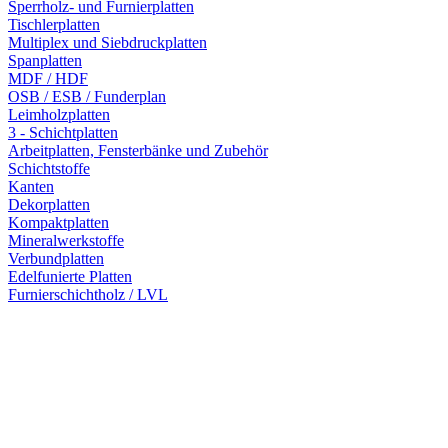
Sperrholz- und Furnierplatten
Tischlerplatten
Multiplex und Siebdruckplatten
Spanplatten
MDF / HDF
OSB / ESB / Funderplan
Leimholzplatten
3 - Schichtplatten
Arbeitplatten, Fensterbänke und Zubehör
Schichtstoffe
Kanten
Dekorplatten
Kompaktplatten
Mineralwerkstoffe
Verbundplatten
Edelfunierte Platten
Furnierschichtholz / LVL