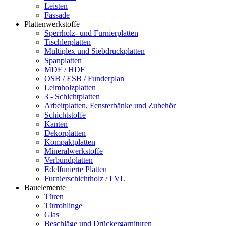
Leisten
Fassade
Plattenwerkstoffe
Sperrholz- und Furnierplatten
Tischlerplatten
Multiplex und Siebdruckplatten
Spanplatten
MDF / HDF
OSB / ESB / Funderplan
Leimholzplatten
3 - Schichtplatten
Arbeitplatten, Fensterbänke und Zubehör
Schichtstoffe
Kanten
Dekorplatten
Kompaktplatten
Mineralwerkstoffe
Verbundplatten
Edelfunierte Platten
Furnierschichtholz / LVL
Bauelemente
Türen
Türrohlinge
Glas
Beschläge und Drückergarnituren