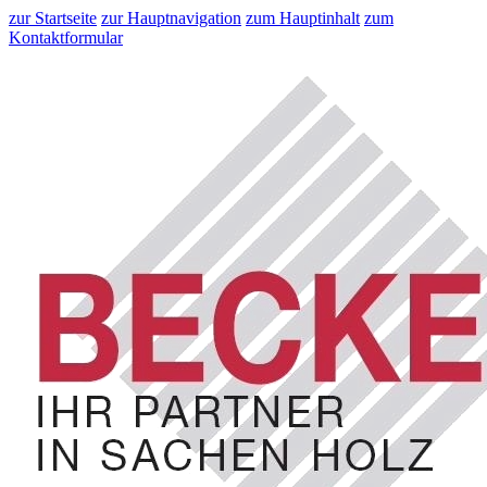
zur Startseite
zur Hauptnavigation
zum Hauptinhalt
zum
Kontaktformular