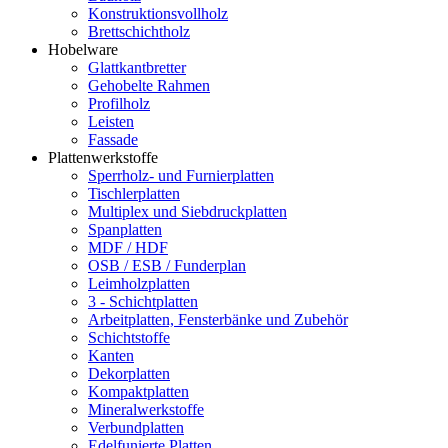
Konstruktionsvollholz
Brettschichtholz
Hobelware
Glattkantbretter
Gehobelte Rahmen
Profilholz
Leisten
Fassade
Plattenwerkstoffe
Sperrholz- und Furnierplatten
Tischlerplatten
Multiplex und Siebdruckplatten
Spanplatten
MDF / HDF
OSB / ESB / Funderplan
Leimholzplatten
3 - Schichtplatten
Arbeitplatten, Fensterbänke und Zubehör
Schichtstoffe
Kanten
Dekorplatten
Kompaktplatten
Mineralwerkstoffe
Verbundplatten
Edelfunierte Platten