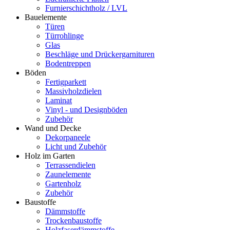
Furnierschichtholz / LVL
Bauelemente
Türen
Türrohlinge
Glas
Beschläge und Drückergarnituren
Bodentreppen
Böden
Fertigparkett
Massivholzdielen
Laminat
Vinyl - und Designböden
Zubehör
Wand und Decke
Dekorpaneele
Licht und Zubehör
Holz im Garten
Terrassendielen
Zaunelemente
Gartenholz
Zubehör
Baustoffe
Dämmstoffe
Trockenbaustoffe
Holzfaserdämmstoffe