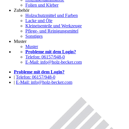
Folien und Kleber
Zubehör
Holzschutzmittel und Farben
Lacke und Öle
Kleineisenteile und Werkzeuge
Pflege- und Reinigungsmittel
Sonstiges
Muster
Muster
Probleme mit dem Login?
Telefon: 06157/948-0
E-Mail: info@holz-becker.com
Probleme mit dem Login?
|
Telefon: 06157/948-0
|
E-Mail: info@holz-becker.com