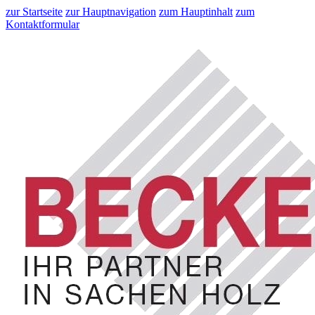
zur Startseite
zur Hauptnavigation
zum Hauptinhalt
zum
Kontaktformular