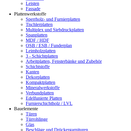
Leisten
Fassade
Plattenwerkstoffe
Sperrholz- und Furnierplatten
Tischlerplatten
Multiplex und Siebdruckplatten
Spanplatten
MDF / HDF
OSB / ESB / Funderplan
Leimholzplatten
3 - Schichtplatten
Arbeitplatten, Fensterbänke und Zubehör
Schichtstoffe
Kanten
Dekorplatten
Kompaktplatten
Mineralwerkstoffe
Verbundplatten
Edelfunierte Platten
Furnierschichtholz / LVL
Bauelemente
Türen
Türrohlinge
Glas
Beschläge und Drückergarnituren