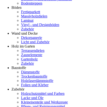
Bodentreppen
Böden
Fertigparkett
Massivholzdielen
Laminat
Vinyl - und Designböden
Zubehör
Wand und Decke
Dekorpaneele
Licht und Zubehör
Holz im Garten
Terrassendielen
Zaunelemente
Gartenholz
Zubehör
Baustoffe
Dämmstoffe
Trockenbaustoffe
Holzfaserdämmstoffe
Folien und Kleber
Zubehör
Holzschutzmittel und Farben
Lacke und Öle
Kleineisenteile und Werkzeuge
Pflege- und Reinigungsmittel