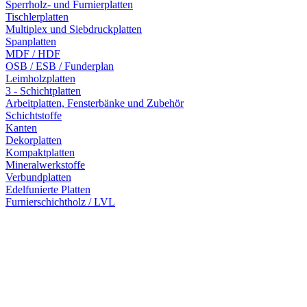
Sperrholz- und Furnierplatten
Tischlerplatten
Multiplex und Siebdruckplatten
Spanplatten
MDF / HDF
OSB / ESB / Funderplan
Leimholzplatten
3 - Schichtplatten
Arbeitplatten, Fensterbänke und Zubehör
Schichtstoffe
Kanten
Dekorplatten
Kompaktplatten
Mineralwerkstoffe
Verbundplatten
Edelfunierte Platten
Furnierschichtholz / LVL