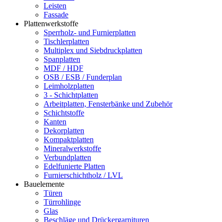
Leisten
Fassade
Plattenwerkstoffe
Sperrholz- und Furnierplatten
Tischlerplatten
Multiplex und Siebdruckplatten
Spanplatten
MDF / HDF
OSB / ESB / Funderplan
Leimholzplatten
3 - Schichtplatten
Arbeitplatten, Fensterbänke und Zubehör
Schichtstoffe
Kanten
Dekorplatten
Kompaktplatten
Mineralwerkstoffe
Verbundplatten
Edelfunierte Platten
Furnierschichtholz / LVL
Bauelemente
Türen
Türrohlinge
Glas
Beschläge und Drückergarnituren