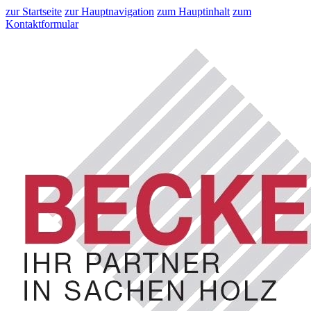
zur Startseite
zur Hauptnavigation
zum Hauptinhalt
zum
Kontaktformular