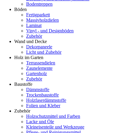
Bodentreppen
Böden
Fertigparkett
Massivholzdielen
Laminat
Vinyl - und Designböden
Zubehör
Wand und Decke
Dekorpaneele
Licht und Zubehör
Holz im Garten
Terrassendielen
Zaunelemente
Gartenholz
Zubehör
Baustoffe
Dämmstoffe
Trockenbaustoffe
Holzfaserdämmstoffe
Folien und Kleber
Zubehör
Holzschutzmittel und Farben
Lacke und Öle
Kleineisenteile und Werkzeuge
Pflege- und Reinigungsmittel