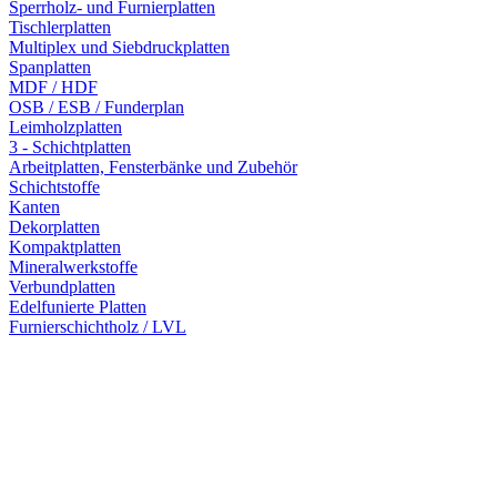
Sperrholz- und Furnierplatten
Tischlerplatten
Multiplex und Siebdruckplatten
Spanplatten
MDF / HDF
OSB / ESB / Funderplan
Leimholzplatten
3 - Schichtplatten
Arbeitplatten, Fensterbänke und Zubehör
Schichtstoffe
Kanten
Dekorplatten
Kompaktplatten
Mineralwerkstoffe
Verbundplatten
Edelfunierte Platten
Furnierschichtholz / LVL