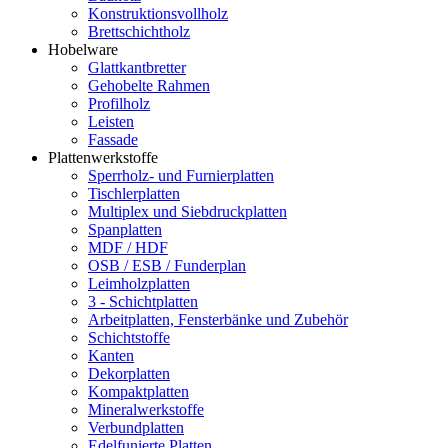
Konstruktionsvollholz
Brettschichtholz
Hobelware
Glattkantbretter
Gehobelte Rahmen
Profilholz
Leisten
Fassade
Plattenwerkstoffe
Sperrholz- und Furnierplatten
Tischlerplatten
Multiplex und Siebdruckplatten
Spanplatten
MDF / HDF
OSB / ESB / Funderplan
Leimholzplatten
3 - Schichtplatten
Arbeitplatten, Fensterbänke und Zubehör
Schichtstoffe
Kanten
Dekorplatten
Kompaktplatten
Mineralwerkstoffe
Verbundplatten
Edelfunierte Platten