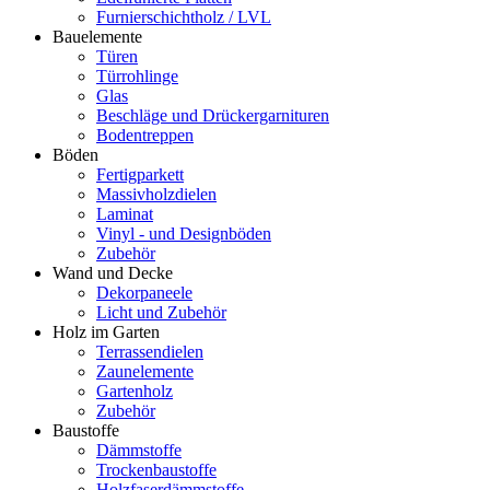
Furnierschichtholz / LVL
Bauelemente
Türen
Türrohlinge
Glas
Beschläge und Drückergarnituren
Bodentreppen
Böden
Fertigparkett
Massivholzdielen
Laminat
Vinyl - und Designböden
Zubehör
Wand und Decke
Dekorpaneele
Licht und Zubehör
Holz im Garten
Terrassendielen
Zaunelemente
Gartenholz
Zubehör
Baustoffe
Dämmstoffe
Trockenbaustoffe
Holzfaserdämmstoffe