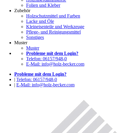
Folien und Kleber
Zubehör
Holzschutzmittel und Farben
Lacke und Öle
Kleineisenteile und Werkzeuge
Pflege- und Reinigungsmittel
Sonstiges
Muster
Muster
Probleme mit dem Login?
Telefon: 06157/948-0
E-Mail: info@holz-becker.com
Probleme mit dem Login?
|
Telefon: 06157/948-0
|
E-Mail: info@holz-becker.com