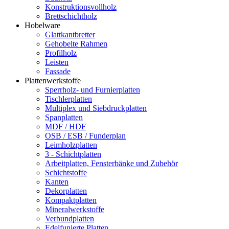
Konstruktionsvollholz
Brettschichtholz
Hobelware
Glattkantbretter
Gehobelte Rahmen
Profilholz
Leisten
Fassade
Plattenwerkstoffe
Sperrholz- und Furnierplatten
Tischlerplatten
Multiplex und Siebdruckplatten
Spanplatten
MDF / HDF
OSB / ESB / Funderplan
Leimholzplatten
3 - Schichtplatten
Arbeitplatten, Fensterbänke und Zubehör
Schichtstoffe
Kanten
Dekorplatten
Kompaktplatten
Mineralwerkstoffe
Verbundplatten
Edelfunierte Platten