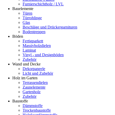
Furnierschichtholz / LVL
Bauelemente
Türen
Türrohlinge
Glas
Beschläge und Drückergarnituren
Bodentreppen
Böden
Fertigparkett
Massivholzdielen
Laminat
Vinyl - und Designböden
Zubehör
Wand und Decke
Dekorpaneele
Licht und Zubehör
Holz im Garten
Terrassendielen
Zaunelemente
Gartenholz
Zubehör
Baustoffe
Dämmstoffe
Trockenbaustoffe
Holzfaserdämmstoffe