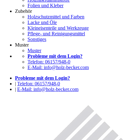
Folien und Kleber
Zubehör
Holzschutzmittel und Farben
Lacke und Öle
Kleineisenteile und Werkzeuge
Pflege- und Reinigungsmittel
Sonstiges
Muster
Muster
Probleme mit dem Login?
Telefon: 06157/948-0
E-Mail: info@holz-becker.com
Probleme mit dem Login?
|
Telefon: 06157/948-0
|
E-Mail: info@holz-becker.com