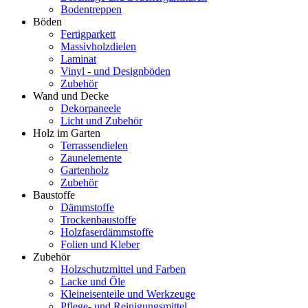
Bodentreppen
Böden
Fertigparkett
Massivholzdielen
Laminat
Vinyl - und Designböden
Zubehör
Wand und Decke
Dekorpaneele
Licht und Zubehör
Holz im Garten
Terrassendielen
Zaunelemente
Gartenholz
Zubehör
Baustoffe
Dämmstoffe
Trockenbaustoffe
Holzfaserdämmstoffe
Folien und Kleber
Zubehör
Holzschutzmittel und Farben
Lacke und Öle
Kleineisenteile und Werkzeuge
Pflege- und Reinigungsmittel