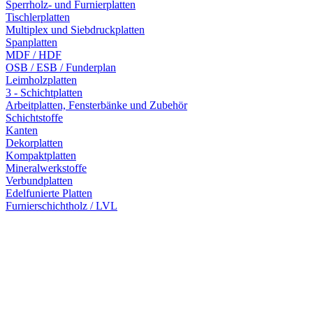
Sperrholz- und Furnierplatten
Tischlerplatten
Multiplex und Siebdruckplatten
Spanplatten
MDF / HDF
OSB / ESB / Funderplan
Leimholzplatten
3 - Schichtplatten
Arbeitplatten, Fensterbänke und Zubehör
Schichtstoffe
Kanten
Dekorplatten
Kompaktplatten
Mineralwerkstoffe
Verbundplatten
Edelfunierte Platten
Furnierschichtholz / LVL