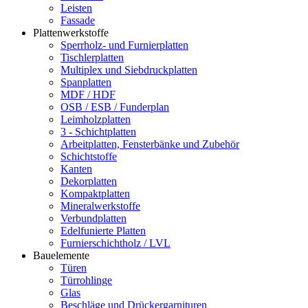
Leisten
Fassade
Plattenwerkstoffe
Sperrholz- und Furnierplatten
Tischlerplatten
Multiplex und Siebdruckplatten
Spanplatten
MDF / HDF
OSB / ESB / Funderplan
Leimholzplatten
3 - Schichtplatten
Arbeitplatten, Fensterbänke und Zubehör
Schichtstoffe
Kanten
Dekorplatten
Kompaktplatten
Mineralwerkstoffe
Verbundplatten
Edelfunierte Platten
Furnierschichtholz / LVL
Bauelemente
Türen
Türrohlinge
Glas
Beschläge und Drückergarnituren