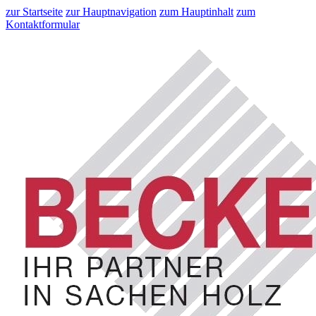
zur Startseite
zur Hauptnavigation
zum Hauptinhalt
zum
Kontaktformular