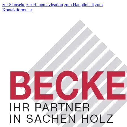
zur Startseite
zur Hauptnavigation
zum Hauptinhalt
zum
Kontaktformular