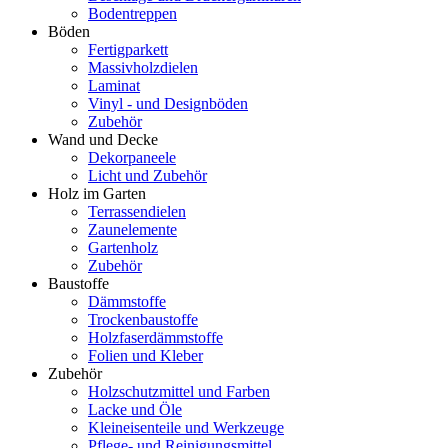
Bodentreppen
Böden
Fertigparkett
Massivholzdielen
Laminat
Vinyl - und Designböden
Zubehör
Wand und Decke
Dekorpaneele
Licht und Zubehör
Holz im Garten
Terrassendielen
Zaunelemente
Gartenholz
Zubehör
Baustoffe
Dämmstoffe
Trockenbaustoffe
Holzfaserdämmstoffe
Folien und Kleber
Zubehör
Holzschutzmittel und Farben
Lacke und Öle
Kleineisenteile und Werkzeuge
Pflege- und Reinigungsmittel