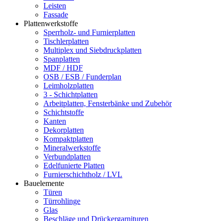
Leisten
Fassade
Plattenwerkstoffe
Sperrholz- und Furnierplatten
Tischlerplatten
Multiplex und Siebdruckplatten
Spanplatten
MDF / HDF
OSB / ESB / Funderplan
Leimholzplatten
3 - Schichtplatten
Arbeitplatten, Fensterbänke und Zubehör
Schichtstoffe
Kanten
Dekorplatten
Kompaktplatten
Mineralwerkstoffe
Verbundplatten
Edelfunierte Platten
Furnierschichtholz / LVL
Bauelemente
Türen
Türrohlinge
Glas
Beschläge und Drückergarnituren