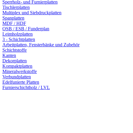
Sperrholz- und Furnierplatten
Tischlerplatten
Multiplex und Siebdruckplatten
Spanplatten
MDF / HDF
OSB / ESB / Funderplan
Leimholzplatten
3 - Schichtplatten
Arbeitplatten, Fensterbänke und Zubehör
Schichtstoffe
Kanten
Dekorplatten
Kompaktplatten
Mineralwerkstoffe
Verbundplatten
Edelfunierte Platten
Furnierschichtholz / LVL