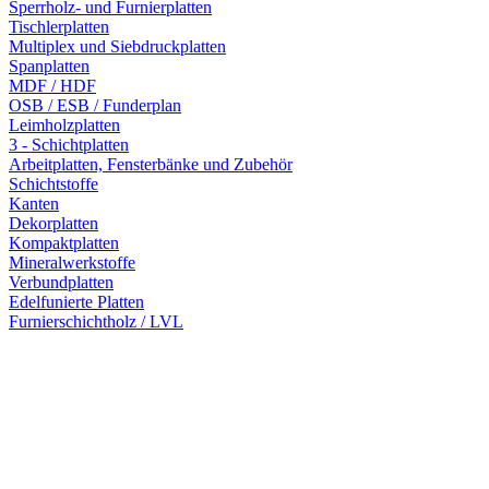
Sperrholz- und Furnierplatten
Tischlerplatten
Multiplex und Siebdruckplatten
Spanplatten
MDF / HDF
OSB / ESB / Funderplan
Leimholzplatten
3 - Schichtplatten
Arbeitplatten, Fensterbänke und Zubehör
Schichtstoffe
Kanten
Dekorplatten
Kompaktplatten
Mineralwerkstoffe
Verbundplatten
Edelfunierte Platten
Furnierschichtholz / LVL