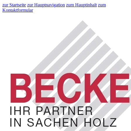
zur Startseite
zur Hauptnavigation
zum Hauptinhalt
zum
Kontaktformular