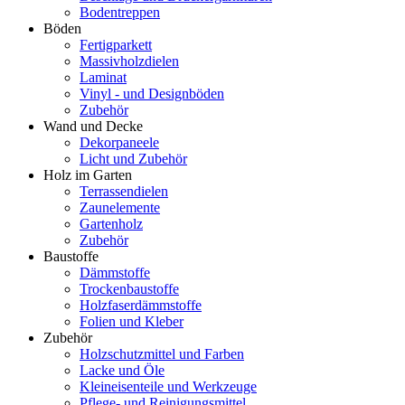
Bodentreppen
Böden
Fertigparkett
Massivholzdielen
Laminat
Vinyl - und Designböden
Zubehör
Wand und Decke
Dekorpaneele
Licht und Zubehör
Holz im Garten
Terrassendielen
Zaunelemente
Gartenholz
Zubehör
Baustoffe
Dämmstoffe
Trockenbaustoffe
Holzfaserdämmstoffe
Folien und Kleber
Zubehör
Holzschutzmittel und Farben
Lacke und Öle
Kleineisenteile und Werkzeuge
Pflege- und Reinigungsmittel