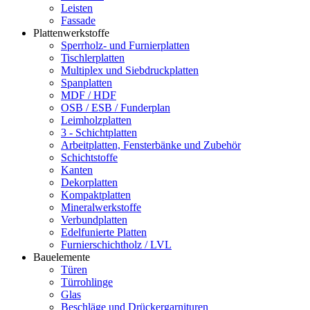
Leisten
Fassade
Plattenwerkstoffe
Sperrholz- und Furnierplatten
Tischlerplatten
Multiplex und Siebdruckplatten
Spanplatten
MDF / HDF
OSB / ESB / Funderplan
Leimholzplatten
3 - Schichtplatten
Arbeitplatten, Fensterbänke und Zubehör
Schichtstoffe
Kanten
Dekorplatten
Kompaktplatten
Mineralwerkstoffe
Verbundplatten
Edelfunierte Platten
Furnierschichtholz / LVL
Bauelemente
Türen
Türrohlinge
Glas
Beschläge und Drückergarnituren