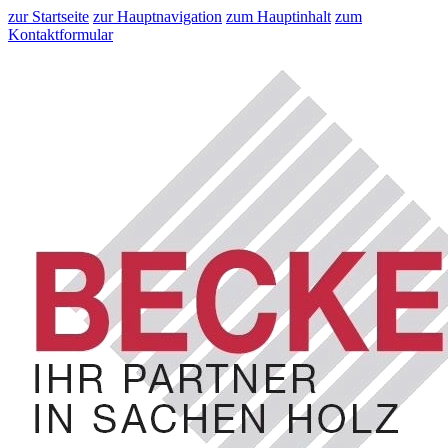
zur Startseite
zur Hauptnavigation
zum Hauptinhalt
zum
Kontaktformular