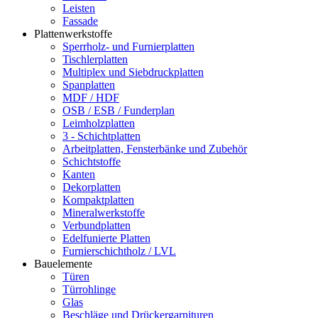
Leisten
Fassade
Plattenwerkstoffe
Sperrholz- und Furnierplatten
Tischlerplatten
Multiplex und Siebdruckplatten
Spanplatten
MDF / HDF
OSB / ESB / Funderplan
Leimholzplatten
3 - Schichtplatten
Arbeitplatten, Fensterbänke und Zubehör
Schichtstoffe
Kanten
Dekorplatten
Kompaktplatten
Mineralwerkstoffe
Verbundplatten
Edelfunierte Platten
Furnierschichtholz / LVL
Bauelemente
Türen
Türrohlinge
Glas
Beschläge und Drückergarnituren