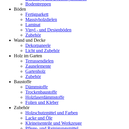
Bodentreppen
Böden
Fertigparkett
Massivholzdielen
Laminat
Vinyl - und Designböden
Zubehör
Wand und Decke
Dekorpaneele
Licht und Zubehör
Holz im Garten
Terrassendielen
Zaunelemente
Gartenholz
Zubehör
Baustoffe
Dämmstoffe
Trockenbaustoffe
Holzfaserdämmstoffe
Folien und Kleber
Zubehör
Holzschutzmittel und Farben
Lacke und Öle
Kleineisenteile und Werkzeuge
Pflege- und Reinigungsmittel