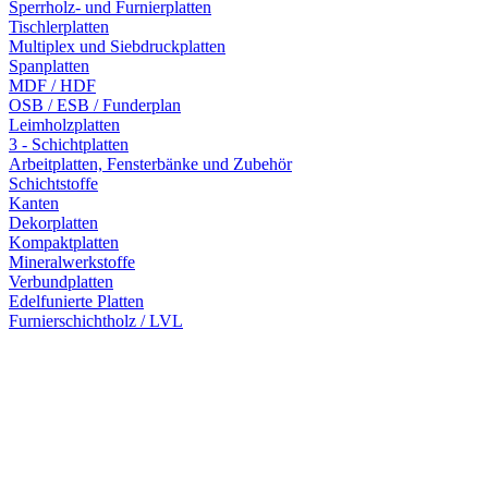
Sperrholz- und Furnierplatten
Tischlerplatten
Multiplex und Siebdruckplatten
Spanplatten
MDF / HDF
OSB / ESB / Funderplan
Leimholzplatten
3 - Schichtplatten
Arbeitplatten, Fensterbänke und Zubehör
Schichtstoffe
Kanten
Dekorplatten
Kompaktplatten
Mineralwerkstoffe
Verbundplatten
Edelfunierte Platten
Furnierschichtholz / LVL