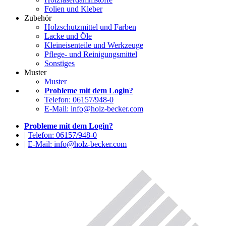
Folien und Kleber
Zubehör
Holzschutzmittel und Farben
Lacke und Öle
Kleineisenteile und Werkzeuge
Pflege- und Reinigungsmittel
Sonstiges
Muster
Muster
Probleme mit dem Login?
Telefon: 06157/948-0
E-Mail: info@holz-becker.com
Probleme mit dem Login?
|
Telefon: 06157/948-0
|
E-Mail: info@holz-becker.com