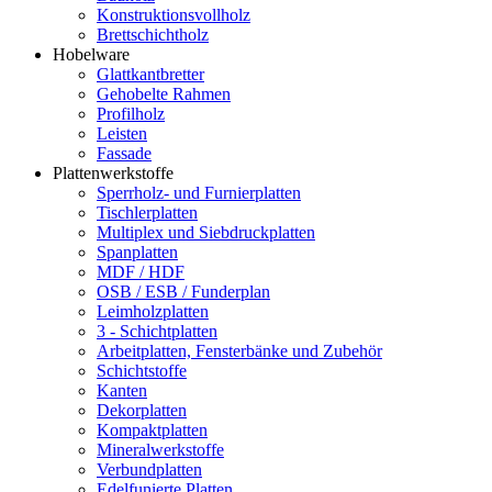
Konstruktionsvollholz
Brettschichtholz
Hobelware
Glattkantbretter
Gehobelte Rahmen
Profilholz
Leisten
Fassade
Plattenwerkstoffe
Sperrholz- und Furnierplatten
Tischlerplatten
Multiplex und Siebdruckplatten
Spanplatten
MDF / HDF
OSB / ESB / Funderplan
Leimholzplatten
3 - Schichtplatten
Arbeitplatten, Fensterbänke und Zubehör
Schichtstoffe
Kanten
Dekorplatten
Kompaktplatten
Mineralwerkstoffe
Verbundplatten
Edelfunierte Platten