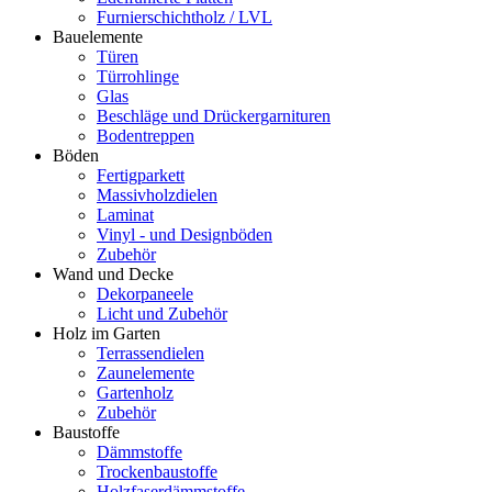
Furnierschichtholz / LVL
Bauelemente
Türen
Türrohlinge
Glas
Beschläge und Drückergarnituren
Bodentreppen
Böden
Fertigparkett
Massivholzdielen
Laminat
Vinyl - und Designböden
Zubehör
Wand und Decke
Dekorpaneele
Licht und Zubehör
Holz im Garten
Terrassendielen
Zaunelemente
Gartenholz
Zubehör
Baustoffe
Dämmstoffe
Trockenbaustoffe
Holzfaserdämmstoffe