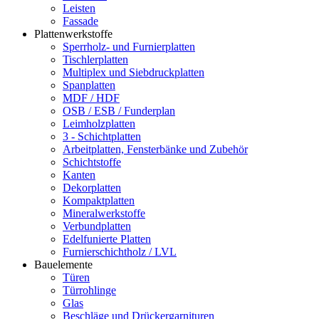
Leisten
Fassade
Plattenwerkstoffe
Sperrholz- und Furnierplatten
Tischlerplatten
Multiplex und Siebdruckplatten
Spanplatten
MDF / HDF
OSB / ESB / Funderplan
Leimholzplatten
3 - Schichtplatten
Arbeitplatten, Fensterbänke und Zubehör
Schichtstoffe
Kanten
Dekorplatten
Kompaktplatten
Mineralwerkstoffe
Verbundplatten
Edelfunierte Platten
Furnierschichtholz / LVL
Bauelemente
Türen
Türrohlinge
Glas
Beschläge und Drückergarnituren