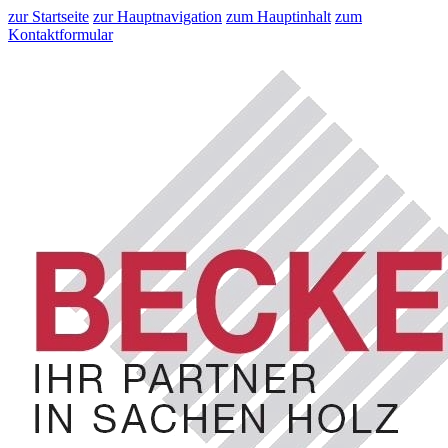
zur Startseite
zur Hauptnavigation
zum Hauptinhalt
zum
Kontaktformular