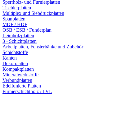
Sperrholz- und Furnierplatten
Tischlerplatten
Multiplex und Siebdruckplatten
Spanplatten
MDF / HDF
OSB / ESB / Funderplan
Leimholzplatten
3 - Schichtplatten
Arbeitplatten, Fensterbänke und Zubehör
Schichtstoffe
Kanten
Dekorplatten
Kompaktplatten
Mineralwerkstoffe
Verbundplatten
Edelfunierte Platten
Furnierschichtholz / LVL