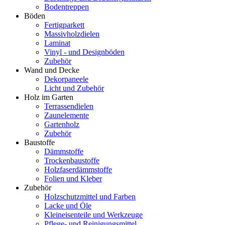
Bodentreppen
Böden
Fertigparkett
Massivholzdielen
Laminat
Vinyl - und Designböden
Zubehör
Wand und Decke
Dekorpaneele
Licht und Zubehör
Holz im Garten
Terrassendielen
Zaunelemente
Gartenholz
Zubehör
Baustoffe
Dämmstoffe
Trockenbaustoffe
Holzfaserdämmstoffe
Folien und Kleber
Zubehör
Holzschutzmittel und Farben
Lacke und Öle
Kleineisenteile und Werkzeuge
Pflege- und Reinigungsmittel