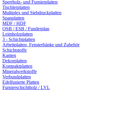
Sperrholz- und Furnierplatten
Tischlerplatten
Multiplex und Siebdruckplatten
Spanplatten
MDF / HDF
OSB / ESB / Funderplan
Leimholzplatten
3 - Schichtplatten
Arbeitplatten, Fensterbänke und Zubehör
Schichtstoffe
Kanten
Dekorplatten
Kompaktplatten
Mineralwerkstoffe
Verbundplatten
Edelfunierte Platten
Furnierschichtholz / LVL