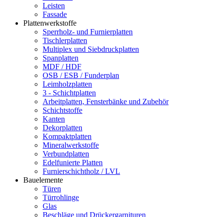
Leisten
Fassade
Plattenwerkstoffe
Sperrholz- und Furnierplatten
Tischlerplatten
Multiplex und Siebdruckplatten
Spanplatten
MDF / HDF
OSB / ESB / Funderplan
Leimholzplatten
3 - Schichtplatten
Arbeitplatten, Fensterbänke und Zubehör
Schichtstoffe
Kanten
Dekorplatten
Kompaktplatten
Mineralwerkstoffe
Verbundplatten
Edelfunierte Platten
Furnierschichtholz / LVL
Bauelemente
Türen
Türrohlinge
Glas
Beschläge und Drückergarnituren