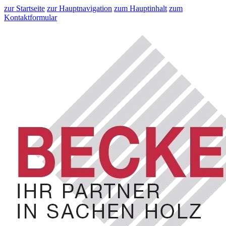
zur Startseite
zur Hauptnavigation
zum Hauptinhalt
zum
Kontaktformular