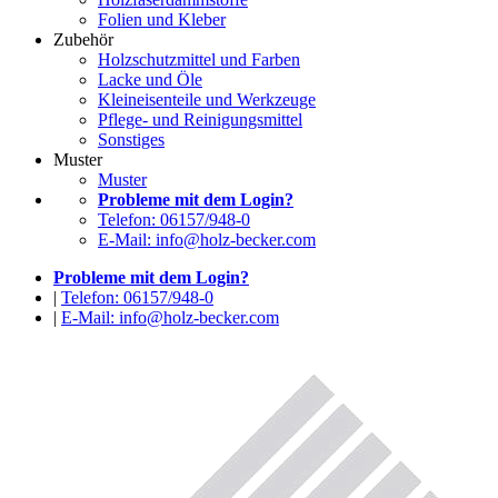
Folien und Kleber
Zubehör
Holzschutzmittel und Farben
Lacke und Öle
Kleineisenteile und Werkzeuge
Pflege- und Reinigungsmittel
Sonstiges
Muster
Muster
Probleme mit dem Login?
Telefon: 06157/948-0
E-Mail: info@holz-becker.com
Probleme mit dem Login?
|
Telefon: 06157/948-0
|
E-Mail: info@holz-becker.com