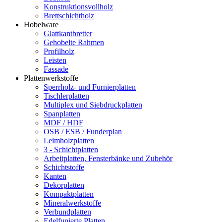
Konstruktionsvollholz
Brettschichtholz
Hobelware
Glattkantbretter
Gehobelte Rahmen
Profilholz
Leisten
Fassade
Plattenwerkstoffe
Sperrholz- und Furnierplatten
Tischlerplatten
Multiplex und Siebdruckplatten
Spanplatten
MDF / HDF
OSB / ESB / Funderplan
Leimholzplatten
3 - Schichtplatten
Arbeitplatten, Fensterbänke und Zubehör
Schichtstoffe
Kanten
Dekorplatten
Kompaktplatten
Mineralwerkstoffe
Verbundplatten
Edelfunierte Platten