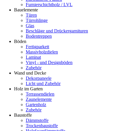
Furnierschichtholz / LVL
Bauelemente
Türen
Türrohlinge
Glas
Beschläge und Drückergarnituren
Bodentreppen
Böden
Fertigparkett
Massivholzdielen
Laminat
Vinyl - und Designböden
Zubehör
Wand und Decke
Dekorpaneele
Licht und Zubehör
Holz im Garten
Terrassendielen
Zaunelemente
Gartenholz
Zubehör
Baustoffe
Dämmstoffe
Trockenbaustoffe
Holzfaserdämmstoffe