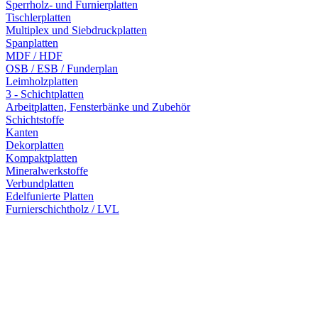
Sperrholz- und Furnierplatten
Tischlerplatten
Multiplex und Siebdruckplatten
Spanplatten
MDF / HDF
OSB / ESB / Funderplan
Leimholzplatten
3 - Schichtplatten
Arbeitplatten, Fensterbänke und Zubehör
Schichtstoffe
Kanten
Dekorplatten
Kompaktplatten
Mineralwerkstoffe
Verbundplatten
Edelfunierte Platten
Furnierschichtholz / LVL