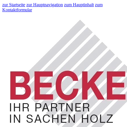
zur Startseite
zur Hauptnavigation
zum Hauptinhalt
zum
Kontaktformular