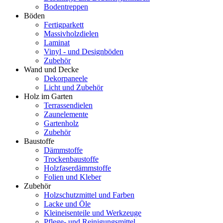
Bodentreppen
Böden
Fertigparkett
Massivholzdielen
Laminat
Vinyl - und Designböden
Zubehör
Wand und Decke
Dekorpaneele
Licht und Zubehör
Holz im Garten
Terrassendielen
Zaunelemente
Gartenholz
Zubehör
Baustoffe
Dämmstoffe
Trockenbaustoffe
Holzfaserdämmstoffe
Folien und Kleber
Zubehör
Holzschutzmittel und Farben
Lacke und Öle
Kleineisenteile und Werkzeuge
Pflege- und Reinigungsmittel