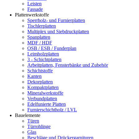
Leisten
Fassade
Plattenwerkstoffe
Sperrholz- und Furnierplatten
Tischlerplatten
Multiplex und Siebdruckplatten
Spanplatten
MDF / HDF
OSB / ESB / Funderplan
Leimholzplatten
3 - Schichtplatten
Arbeitplatten, Fensterbänke und Zubehör
Schichtstoffe
Kanten
Dekorplatten
Kompaktplatten
Mineralwerkstoffe
Verbundplatten
Edelfunierte Platten
Furnierschichtholz / LVL
Bauelemente
Türen
Türrohlinge
Glas
Beschläge und Drückergarnituren