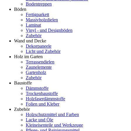
Bodentreppen
Böden
Fertigparkett
Massivholzdielen
Laminat
Vinyl - und Designböden
Zubehör
Wand und Decke
Dekorpaneele
Licht und Zubehör
Holz im Garten
Terrassendielen
Zaunelemente
Gartenholz
Zubehör
Baustoffe
Dämmstoffe
Trockenbaustoffe
Holzfaserdämmstoffe
Folien und Kleber
Zubehör
Holzschutzmittel und Farben
Lacke und Öle
Kleineisenteile und Werkzeuge
Pflege- und Reinigungsmittel