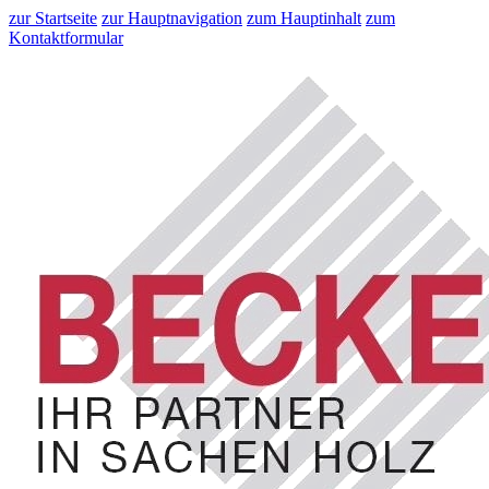
zur Startseite
zur Hauptnavigation
zum Hauptinhalt
zum
Kontaktformular