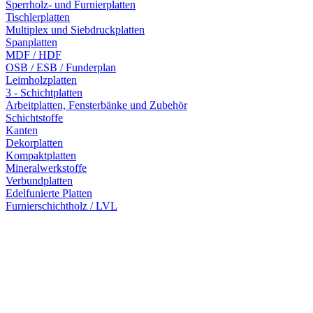
Sperrholz- und Furnierplatten
Tischlerplatten
Multiplex und Siebdruckplatten
Spanplatten
MDF / HDF
OSB / ESB / Funderplan
Leimholzplatten
3 - Schichtplatten
Arbeitplatten, Fensterbänke und Zubehör
Schichtstoffe
Kanten
Dekorplatten
Kompaktplatten
Mineralwerkstoffe
Verbundplatten
Edelfunierte Platten
Furnierschichtholz / LVL