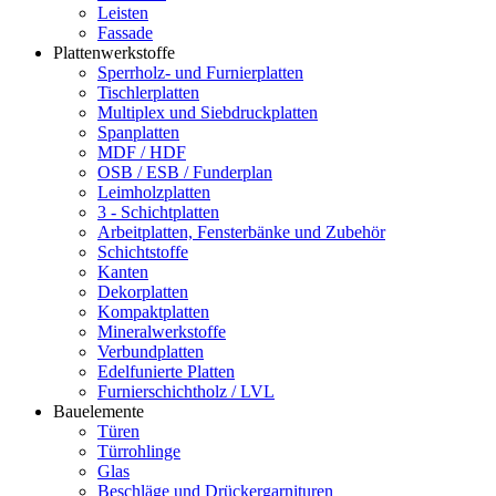
Leisten
Fassade
Plattenwerkstoffe
Sperrholz- und Furnierplatten
Tischlerplatten
Multiplex und Siebdruckplatten
Spanplatten
MDF / HDF
OSB / ESB / Funderplan
Leimholzplatten
3 - Schichtplatten
Arbeitplatten, Fensterbänke und Zubehör
Schichtstoffe
Kanten
Dekorplatten
Kompaktplatten
Mineralwerkstoffe
Verbundplatten
Edelfunierte Platten
Furnierschichtholz / LVL
Bauelemente
Türen
Türrohlinge
Glas
Beschläge und Drückergarnituren