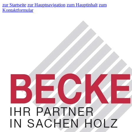
zur Startseite
zur Hauptnavigation
zum Hauptinhalt
zum
Kontaktformular