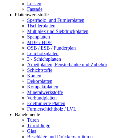
Leisten
Fassade
Plattenwerkstoffe
Sperrholz- und Furnierplatten
Tischlerplatten
Multiplex und Siebdruckplatten
Spanplatten
MDF / HDF
OSB / ESB / Funderplan
Leimholzplatten
3 - Schichtplatten
Arbeitplatten, Fensterbänke und Zubehör
Schichtstoffe
Kanten
Dekorplatten
Kompaktplatten
Mineralwerkstoffe
Verbundplatten
Edelfunierte Platten
Furnierschichtholz / LVL
Bauelemente
Türen
Türrohlinge
Glas
Beschläge und Drückergarnituren