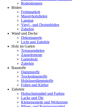
Bodentreppen
Böden
Fertigparkett
Massivholzdielen
Laminat
Vinyl - und Designböden
Zubehör
Wand und Decke
Dekorpaneele
Licht und Zubehör
Holz im Garten
Terrassendielen
Zaunelemente
Gartenholz
Zubehör
Baustoffe
Dämmstoffe
Trockenbaustoffe
Holzfaserdämmstoffe
Folien und Kleber
Zubehör
Holzschutzmittel und Farben
Lacke und Öle
Kleineisenteile und Werkzeuge
Pflege- und Reinigungsmittel