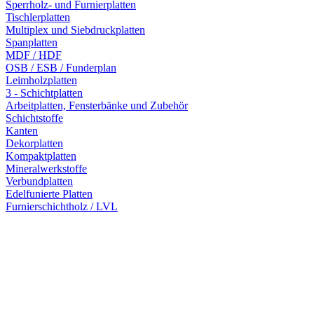
Sperrholz- und Furnierplatten
Tischlerplatten
Multiplex und Siebdruckplatten
Spanplatten
MDF / HDF
OSB / ESB / Funderplan
Leimholzplatten
3 - Schichtplatten
Arbeitplatten, Fensterbänke und Zubehör
Schichtstoffe
Kanten
Dekorplatten
Kompaktplatten
Mineralwerkstoffe
Verbundplatten
Edelfunierte Platten
Furnierschichtholz / LVL