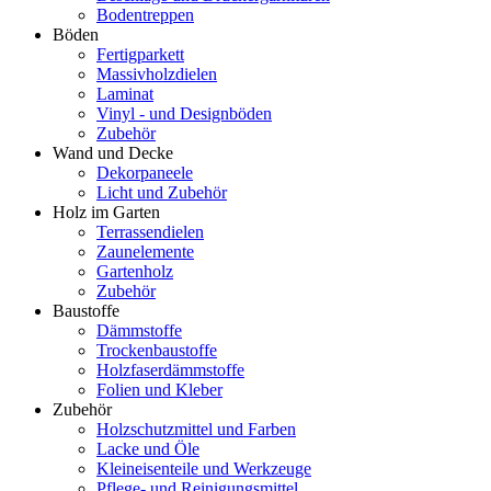
Bodentreppen
Böden
Fertigparkett
Massivholzdielen
Laminat
Vinyl - und Designböden
Zubehör
Wand und Decke
Dekorpaneele
Licht und Zubehör
Holz im Garten
Terrassendielen
Zaunelemente
Gartenholz
Zubehör
Baustoffe
Dämmstoffe
Trockenbaustoffe
Holzfaserdämmstoffe
Folien und Kleber
Zubehör
Holzschutzmittel und Farben
Lacke und Öle
Kleineisenteile und Werkzeuge
Pflege- und Reinigungsmittel