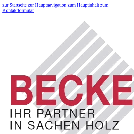
zur Startseite
zur Hauptnavigation
zum Hauptinhalt
zum
Kontaktformular