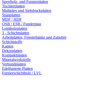
Sperrholz- und Furnierplatten
Tischlerplatten
Multiplex und Siebdruckplatten
Spanplatten
MDF / HDF
OSB / ESB / Funderplan
Leimholzplatten
3 - Schichtplatten
Arbeitplatten, Fensterbänke und Zubehör
Schichtstoffe
Kanten
Dekorplatten
Kompaktplatten
Mineralwerkstoffe
Verbundplatten
Edelfunierte Platten
Furnierschichtholz / LVL