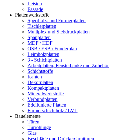
Leisten
Fassade
Plattenwerkstoffe
Sperrholz- und Furnierplatten
Tischlerplatten
Multiplex und Siebdruckplatten
Spanplatten
MDF / HDF
OSB / ESB / Funderplan
Leimholzplatten
3 - Schichtplatten
Arbeitplatten, Fensterbänke und Zubehör
Schichtstoffe
Kanten
Dekorplatten
Kompaktplatten
Mineralwerkstoffe
Verbundplatten
Edelfunierte Platten
Furnierschichtholz / LVL
Bauelemente
Türen
Türrohlinge
Glas
Beschläge und Drückergarnituren