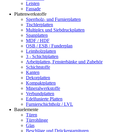
Leisten
Fassade
Plattenwerkstoffe
Sperrholz- und Furnierplatten
Tischlerplatten
Multiplex und Siebdruckplatten
Spanplatten
MDF / HDF
OSB / ESB / Funderplan
Leimholzplatten
3 - Schichtplatten
Arbeitplatten, Fensterbänke und Zubehör
Schichtstoffe
Kanten
Dekorplatten
Kompaktplatten
Mineralwerkstoffe
Verbundplatten
Edelfunierte Platten
Furnierschichtholz / LVL
Bauelemente
Türen
Türrohlinge
Glas
Beschläge und Drückergarnituren