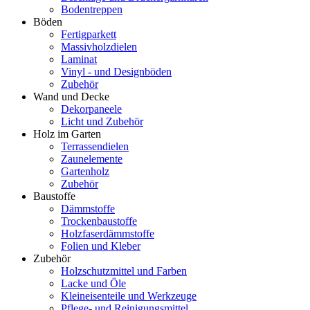
Bodentreppen
Böden
Fertigparkett
Massivholzdielen
Laminat
Vinyl - und Designböden
Zubehör
Wand und Decke
Dekorpaneele
Licht und Zubehör
Holz im Garten
Terrassendielen
Zaunelemente
Gartenholz
Zubehör
Baustoffe
Dämmstoffe
Trockenbaustoffe
Holzfaserdämmstoffe
Folien und Kleber
Zubehör
Holzschutzmittel und Farben
Lacke und Öle
Kleineisenteile und Werkzeuge
Pflege- und Reinigungsmittel