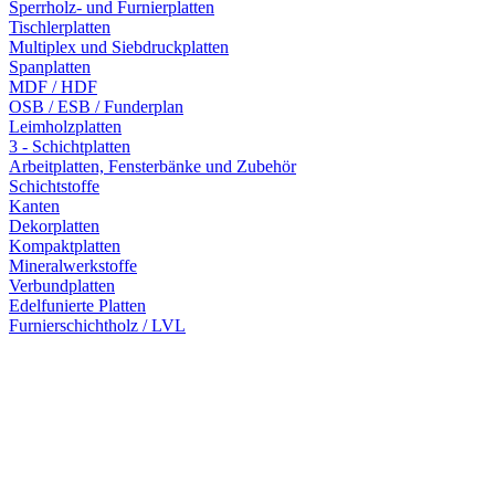
Sperrholz- und Furnierplatten
Tischlerplatten
Multiplex und Siebdruckplatten
Spanplatten
MDF / HDF
OSB / ESB / Funderplan
Leimholzplatten
3 - Schichtplatten
Arbeitplatten, Fensterbänke und Zubehör
Schichtstoffe
Kanten
Dekorplatten
Kompaktplatten
Mineralwerkstoffe
Verbundplatten
Edelfunierte Platten
Furnierschichtholz / LVL