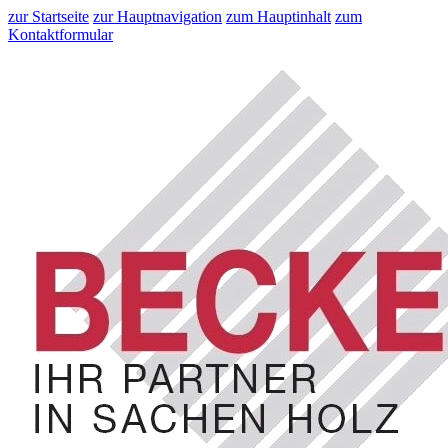
zur Startseite
zur Hauptnavigation
zum Hauptinhalt
zum
Kontaktformular