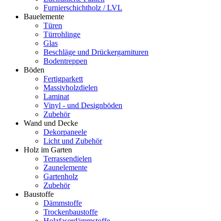
Furnierschichtholz / LVL
Bauelemente
Türen
Türrohlinge
Glas
Beschläge und Drückergarnituren
Bodentreppen
Böden
Fertigparkett
Massivholzdielen
Laminat
Vinyl - und Designböden
Zubehör
Wand und Decke
Dekorpaneele
Licht und Zubehör
Holz im Garten
Terrassendielen
Zaunelemente
Gartenholz
Zubehör
Baustoffe
Dämmstoffe
Trockenbaustoffe
Holzfaserdämmstoffe