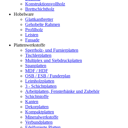
Konstruktionsvollholz
Brettschichtholz
Hobelware
Glattkantbretter
Gehobelte Rahmen
Profilholz
Leisten
Fassade
Plattenwerkstoffe
Sperrholz- und Furnierplatten
Tischlerplatten
Multiplex und Siebdruckplatten
Spanplatten
MDF / HDF
OSB / ESB / Funderplan
Leimholzplatten
3 - Schichtplatten
Arbeitplatten, Fensterbänke und Zubehör
Schichtstoffe
Kanten
Dekorplatten
Kompaktplatten
Mineralwerkstoffe
Verbundplatten
Edelfunierte Platten