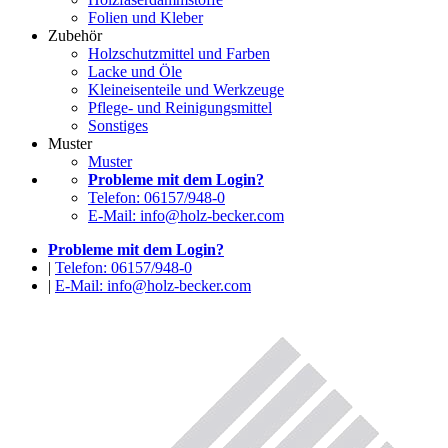
Folien und Kleber
Zubehör
Holzschutzmittel und Farben
Lacke und Öle
Kleineisenteile und Werkzeuge
Pflege- und Reinigungsmittel
Sonstiges
Muster
Muster
Probleme mit dem Login?
Telefon: 06157/948-0
E-Mail: info@holz-becker.com
Probleme mit dem Login?
|
Telefon: 06157/948-0
|
E-Mail: info@holz-becker.com