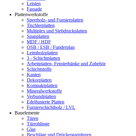
Leisten
Fassade
Plattenwerkstoffe
Sperrholz- und Furnierplatten
Tischlerplatten
Multiplex und Siebdruckplatten
Spanplatten
MDF / HDF
OSB / ESB / Funderplan
Leimholzplatten
3 - Schichtplatten
Arbeitplatten, Fensterbänke und Zubehör
Schichtstoffe
Kanten
Dekorplatten
Kompaktplatten
Mineralwerkstoffe
Verbundplatten
Edelfunierte Platten
Furnierschichtholz / LVL
Bauelemente
Türen
Türrohlinge
Glas
Beschläge und Drückergarnituren