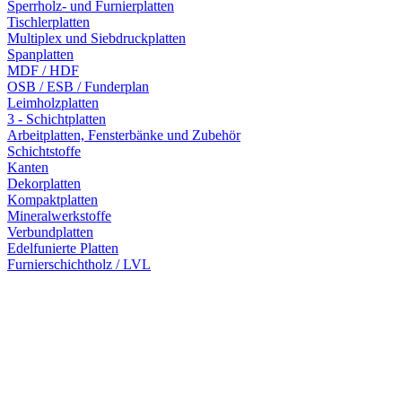
Sperrholz- und Furnierplatten
Tischlerplatten
Multiplex und Siebdruckplatten
Spanplatten
MDF / HDF
OSB / ESB / Funderplan
Leimholzplatten
3 - Schichtplatten
Arbeitplatten, Fensterbänke und Zubehör
Schichtstoffe
Kanten
Dekorplatten
Kompaktplatten
Mineralwerkstoffe
Verbundplatten
Edelfunierte Platten
Furnierschichtholz / LVL