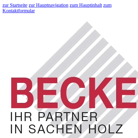
zur Startseite
zur Hauptnavigation
zum Hauptinhalt
zum
Kontaktformular