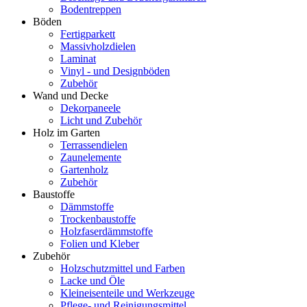
Bodentreppen
Böden
Fertigparkett
Massivholzdielen
Laminat
Vinyl - und Designböden
Zubehör
Wand und Decke
Dekorpaneele
Licht und Zubehör
Holz im Garten
Terrassendielen
Zaunelemente
Gartenholz
Zubehör
Baustoffe
Dämmstoffe
Trockenbaustoffe
Holzfaserdämmstoffe
Folien und Kleber
Zubehör
Holzschutzmittel und Farben
Lacke und Öle
Kleineisenteile und Werkzeuge
Pflege- und Reinigungsmittel