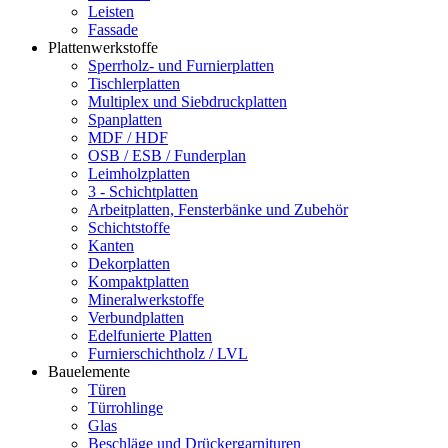
Leisten
Fassade
Plattenwerkstoffe
Sperrholz- und Furnierplatten
Tischlerplatten
Multiplex und Siebdruckplatten
Spanplatten
MDF / HDF
OSB / ESB / Funderplan
Leimholzplatten
3 - Schichtplatten
Arbeitplatten, Fensterbänke und Zubehör
Schichtstoffe
Kanten
Dekorplatten
Kompaktplatten
Mineralwerkstoffe
Verbundplatten
Edelfunierte Platten
Furnierschichtholz / LVL
Bauelemente
Türen
Türrohlinge
Glas
Beschläge und Drückergarnituren