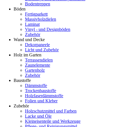
Bodentreppen
Böden
Fertigparkett
Massivholzdielen
Laminat
Vinyl - und Designböden
Zubehör
Wand und Decke
Dekorpaneele
Licht und Zubehör
Holz im Garten
Terrassendielen
Zaunelemente
Gartenholz
Zubehör
Baustoffe
Dämmstoffe
Trockenbaustoffe
Holzfaserdämmstoffe
Folien und Kleber
Zubehör
Holzschutzmittel und Farben
Lacke und Öle
Kleineisenteile und Werkzeuge
Pflege- und Reinigungsmittel