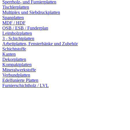
Sperrholz- und Furnierplatten
Tischlerplatten
Multiplex und Siebdruckplatten
Spanplatten
MDF / HDF
OSB / ESB / Funderplan
Leimholzplatten
3 - Schichtplatten
Arbeitplatten, Fensterbänke und Zubehör
Schichtstoffe
Kanten
Dekorplatten
Kompaktplatten
Mineralwerkstoffe
Verbundplatten
Edelfunierte Platten
Furnierschichtholz / LVL