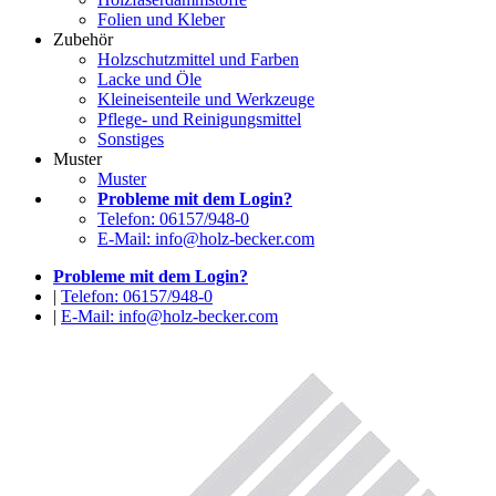
Folien und Kleber
Zubehör
Holzschutzmittel und Farben
Lacke und Öle
Kleineisenteile und Werkzeuge
Pflege- und Reinigungsmittel
Sonstiges
Muster
Muster
Probleme mit dem Login?
Telefon: 06157/948-0
E-Mail: info@holz-becker.com
Probleme mit dem Login?
|
Telefon: 06157/948-0
|
E-Mail: info@holz-becker.com