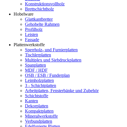
Konstruktionsvollholz
Brettschichtholz
Hobelware
Glattkantbretter
Gehobelte Rahmen
Profilholz
Leisten
Fassade
Plattenwerkstoffe
Sperrholz- und Furnierplatten
Tischlerplatten
Multiplex und Siebdruckplatten
Spanplatten
MDF / HDF
OSB / ESB / Funderplan
Leimholzplatten
3 - Schichtplatten
Arbeitplatten, Fensterbänke und Zubehör
Schichtstoffe
Kanten
Dekorplatten
Kompaktplatten
Mineralwerkstoffe
Verbundplatten
Edelfunierte Platten