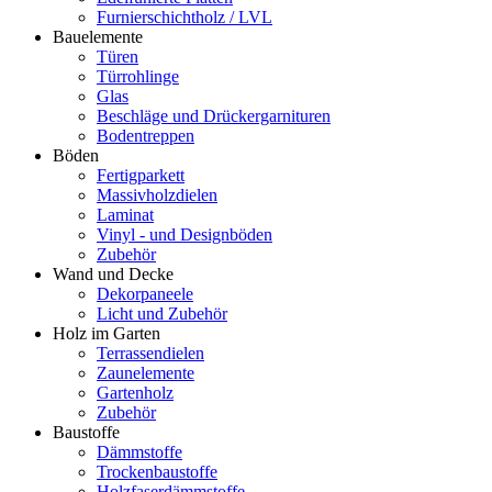
Furnierschichtholz / LVL
Bauelemente
Türen
Türrohlinge
Glas
Beschläge und Drückergarnituren
Bodentreppen
Böden
Fertigparkett
Massivholzdielen
Laminat
Vinyl - und Designböden
Zubehör
Wand und Decke
Dekorpaneele
Licht und Zubehör
Holz im Garten
Terrassendielen
Zaunelemente
Gartenholz
Zubehör
Baustoffe
Dämmstoffe
Trockenbaustoffe
Holzfaserdämmstoffe