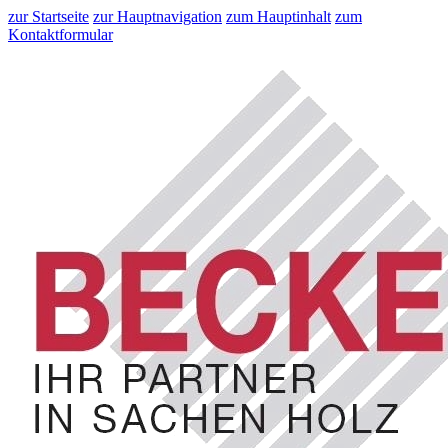
zur Startseite
zur Hauptnavigation
zum Hauptinhalt
zum
Kontaktformular