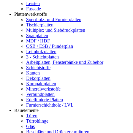
Leisten
Fassade
Plattenwerkstoffe
Sperrholz- und Furnierplatten
Tischlerplatten
Multiplex und Siebdruckplatten
Spanplatten
MDF / HDF
OSB / ESB / Funderplan
Leimholzplatten
3 - Schichtplatten
Arbeitplatten, Fensterbänke und Zubehör
Schichtstoffe
Kanten
Dekorplatten
Kompaktplatten
Mineralwerkstoffe
Verbundplatten
Edelfunierte Platten
Furnierschichtholz / LVL
Bauelemente
Türen
Türrohlinge
Glas
Beschläge und Drückergarnituren