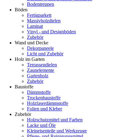
Bodentreppen
Böden
Fertigparkett
Massivholzdielen
Laminat
Vinyl - und Designböden
Zubehör
Wand und Decke
Dekorpaneele
Licht und Zubehör
Holz im Garten
Terrassendielen
Zaunelemente
Gartenholz
Zubehör
Baustoffe
Dämmstoffe
Trockenbaustoffe
Holzfaserdämmstoffe
Folien und Kleber
Zubehör
Holzschutzmittel und Farben
Lacke und Öle
Kleineisenteile und Werkzeuge
Pflege- und Reinigungsmittel