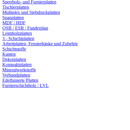
Sperrholz- und Furnierplatten
Tischlerplatten
Multiplex und Siebdruckplatten
Spanplatten
MDF / HDF
OSB / ESB / Funderplan
Leimholzplatten
3 - Schichtplatten
Arbeitplatten, Fensterbänke und Zubehör
Schichtstoffe
Kanten
Dekorplatten
Kompaktplatten
Mineralwerkstoffe
Verbundplatten
Edelfunierte Platten
Furnierschichtholz / LVL