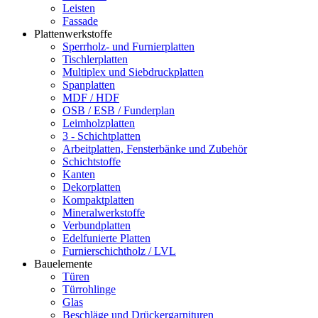
Leisten
Fassade
Plattenwerkstoffe
Sperrholz- und Furnierplatten
Tischlerplatten
Multiplex und Siebdruckplatten
Spanplatten
MDF / HDF
OSB / ESB / Funderplan
Leimholzplatten
3 - Schichtplatten
Arbeitplatten, Fensterbänke und Zubehör
Schichtstoffe
Kanten
Dekorplatten
Kompaktplatten
Mineralwerkstoffe
Verbundplatten
Edelfunierte Platten
Furnierschichtholz / LVL
Bauelemente
Türen
Türrohlinge
Glas
Beschläge und Drückergarnituren