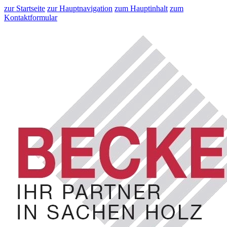
zur Startseite
zur Hauptnavigation
zum Hauptinhalt
zum
Kontaktformular