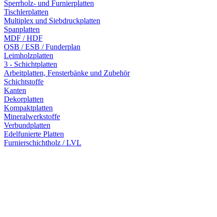
Sperrholz- und Furnierplatten
Tischlerplatten
Multiplex und Siebdruckplatten
Spanplatten
MDF / HDF
OSB / ESB / Funderplan
Leimholzplatten
3 - Schichtplatten
Arbeitplatten, Fensterbänke und Zubehör
Schichtstoffe
Kanten
Dekorplatten
Kompaktplatten
Mineralwerkstoffe
Verbundplatten
Edelfunierte Platten
Furnierschichtholz / LVL