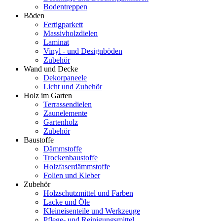
Bodentreppen
Böden
Fertigparkett
Massivholzdielen
Laminat
Vinyl - und Designböden
Zubehör
Wand und Decke
Dekorpaneele
Licht und Zubehör
Holz im Garten
Terrassendielen
Zaunelemente
Gartenholz
Zubehör
Baustoffe
Dämmstoffe
Trockenbaustoffe
Holzfaserdämmstoffe
Folien und Kleber
Zubehör
Holzschutzmittel und Farben
Lacke und Öle
Kleineisenteile und Werkzeuge
Pflege- und Reinigungsmittel