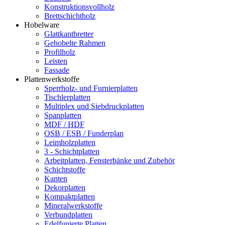
Konstruktionsvollholz
Brettschichtholz
Hobelware
Glattkantbretter
Gehobelte Rahmen
Profilholz
Leisten
Fassade
Plattenwerkstoffe
Sperrholz- und Furnierplatten
Tischlerplatten
Multiplex und Siebdruckplatten
Spanplatten
MDF / HDF
OSB / ESB / Funderplan
Leimholzplatten
3 - Schichtplatten
Arbeitplatten, Fensterbänke und Zubehör
Schichtstoffe
Kanten
Dekorplatten
Kompaktplatten
Mineralwerkstoffe
Verbundplatten
Edelfunierte Platten