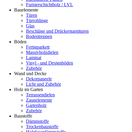
Furnierschichtholz / LVL
Bauelemente
Türen
Türrohlinge
Glas
Beschläge und Drückergarnituren
Bodentreppen
Böden
Fertigparkett
Massivholzdielen
Laminat
Vinyl - und Designböden
Zubehör
Wand und Decke
Dekorpaneele
Licht und Zubehör
Holz im Garten
Terrassendielen
Zaunelemente
Gartenholz
Zubehör
Baustoffe
Dämmstoffe
Trockenbaustoffe
Holzfaserdämmstoffe