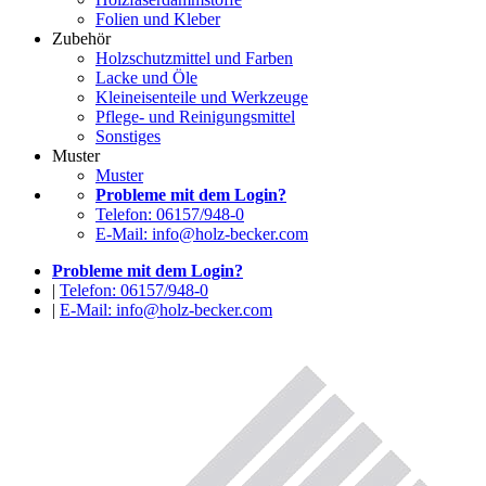
Folien und Kleber
Zubehör
Holzschutzmittel und Farben
Lacke und Öle
Kleineisenteile und Werkzeuge
Pflege- und Reinigungsmittel
Sonstiges
Muster
Muster
Probleme mit dem Login?
Telefon: 06157/948-0
E-Mail: info@holz-becker.com
Probleme mit dem Login?
|
Telefon: 06157/948-0
|
E-Mail: info@holz-becker.com