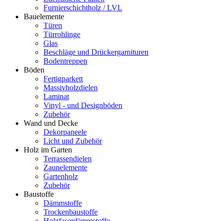
Furnierschichtholz / LVL
Bauelemente
Türen
Türrohlinge
Glas
Beschläge und Drückergarnituren
Bodentreppen
Böden
Fertigparkett
Massivholzdielen
Laminat
Vinyl - und Designböden
Zubehör
Wand und Decke
Dekorpaneele
Licht und Zubehör
Holz im Garten
Terrassendielen
Zaunelemente
Gartenholz
Zubehör
Baustoffe
Dämmstoffe
Trockenbaustoffe
Holzfaserdämmstoffe