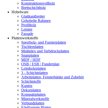
Konstruktionsvollholz
Brettschichtholz
Hobelware
Glattkantbretter
Gehobelte Rahmen
Profilholz
Leisten
Fassade
Plattenwerkstoffe
Sperrholz- und Furnierplatten
Tischlerplatten
Multiplex und Siebdruckplatten
Spanplatten
MDF / HDF
OSB / ESB / Funderplan
Leimholzplatten
3 - Schichtplatten
Arbeitplatten, Fensterbänke und Zubehör
Schichtstoffe
Kanten
Dekorplatten
Kompaktplatten
Mineralwerkstoffe
Verbundplatten
Edelfunierte Platten