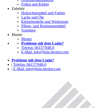
Folien und Kleber
Zubehör
Holzschutzmittel und Farben
Lacke und Öle
Kleineisenteile und Werkzeuge
Pflege- und Reinigungsmittel
Sonstiges
Muster
Muster
Probleme mit dem Login?
Telefon: 06157/948-0
E-Mail: info@holz-becker.com
Probleme mit dem Login?
|
Telefon: 06157/948-0
|
E-Mail: info@holz-becker.com