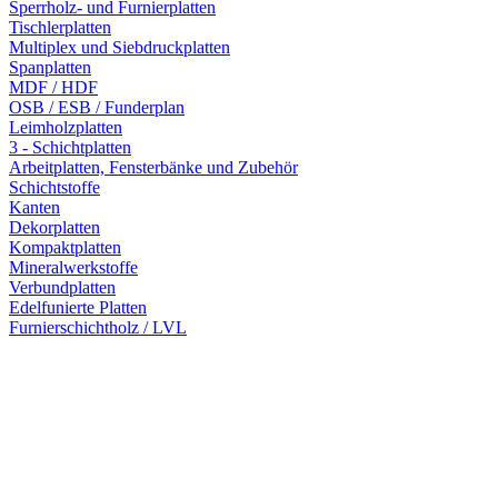
Sperrholz- und Furnierplatten
Tischlerplatten
Multiplex und Siebdruckplatten
Spanplatten
MDF / HDF
OSB / ESB / Funderplan
Leimholzplatten
3 - Schichtplatten
Arbeitplatten, Fensterbänke und Zubehör
Schichtstoffe
Kanten
Dekorplatten
Kompaktplatten
Mineralwerkstoffe
Verbundplatten
Edelfunierte Platten
Furnierschichtholz / LVL