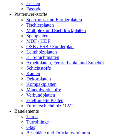
Leisten
Fassade
Plattenwerkstoffe
Sperrholz- und Furnierplatten
Tischlerplatten
Multiplex und Siebdruckplatten
Spanplatten
MDF / HDF
OSB / ESB / Funderplan
Leimholzplatten
3 - Schichtplatten
Arbeitplatten, Fensterbänke und Zubehör
Schichtstoffe
Kanten
Dekorplatten
Kompaktplatten
Mineralwerkstoffe
Verbundplatten
Edelfunierte Platten
Furnierschichtholz / LVL
Bauelemente
Türen
Türrohlinge
Glas
Beschläge und Drückergarnituren