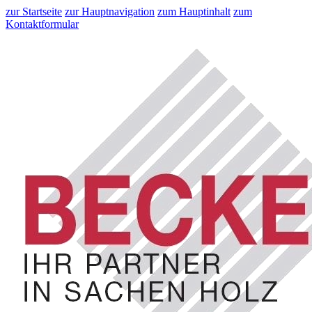
zur Startseite
zur Hauptnavigation
zum Hauptinhalt
zum
Kontaktformular