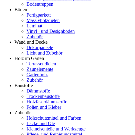
Bodentreppen
Böden
Fertigparkett
Massivholzdielen
Laminat
Vinyl - und Designböden
Zubehör
Wand und Decke
Dekorpaneele
Licht und Zubehör
Holz im Garten
Terrassendielen
Zaunelemente
Gartenholz
Zubehör
Baustoffe
Dämmstoffe
Trockenbaustoffe
Holzfaserdämmstoffe
Folien und Kleber
Zubehör
Holzschutzmittel und Farben
Lacke und Öle
Kleineisenteile und Werkzeuge
Pflege- und Reinigungsmittel