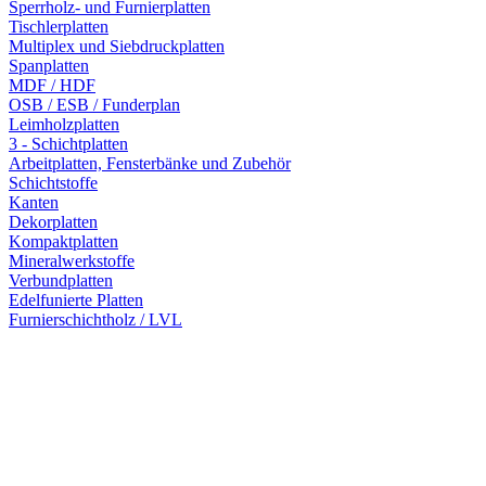
Sperrholz- und Furnierplatten
Tischlerplatten
Multiplex und Siebdruckplatten
Spanplatten
MDF / HDF
OSB / ESB / Funderplan
Leimholzplatten
3 - Schichtplatten
Arbeitplatten, Fensterbänke und Zubehör
Schichtstoffe
Kanten
Dekorplatten
Kompaktplatten
Mineralwerkstoffe
Verbundplatten
Edelfunierte Platten
Furnierschichtholz / LVL