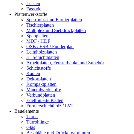
Leisten
Fassade
Plattenwerkstoffe
Sperrholz- und Furnierplatten
Tischlerplatten
Multiplex und Siebdruckplatten
Spanplatten
MDF / HDF
OSB / ESB / Funderplan
Leimholzplatten
3 - Schichtplatten
Arbeitplatten, Fensterbänke und Zubehör
Schichtstoffe
Kanten
Dekorplatten
Kompaktplatten
Mineralwerkstoffe
Verbundplatten
Edelfunierte Platten
Furnierschichtholz / LVL
Bauelemente
Türen
Türrohlinge
Glas
Beschläge und Drückergarnituren