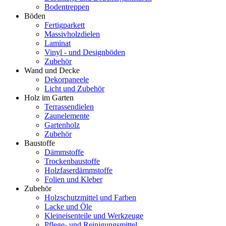
Bodentreppen
Böden
Fertigparkett
Massivholzdielen
Laminat
Vinyl - und Designböden
Zubehör
Wand und Decke
Dekorpaneele
Licht und Zubehör
Holz im Garten
Terrassendielen
Zaunelemente
Gartenholz
Zubehör
Baustoffe
Dämmstoffe
Trockenbaustoffe
Holzfaserdämmstoffe
Folien und Kleber
Zubehör
Holzschutzmittel und Farben
Lacke und Öle
Kleineisenteile und Werkzeuge
Pflege- und Reinigungsmittel