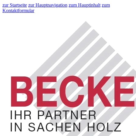
zur Startseite
zur Hauptnavigation
zum Hauptinhalt
zum
Kontaktformular