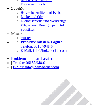
Folien und Kleber
Zubehör
Holzschutzmittel und Farben
Lacke und Öle
Kleineisenteile und Werkzeuge
Pflege- und Reinigungsmittel
Sonstiges
Muster
Muster
Probleme mit dem Login?
Telefon: 06157/948-0
E-Mail: info@holz-becker.com
Probleme mit dem Login?
|
Telefon: 06157/948-0
|
E-Mail: info@holz-becker.com