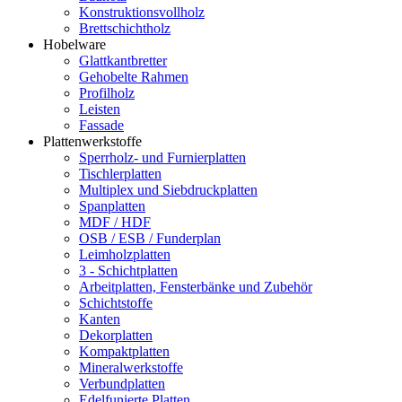
Konstruktionsvollholz
Brettschichtholz
Hobelware
Glattkantbretter
Gehobelte Rahmen
Profilholz
Leisten
Fassade
Plattenwerkstoffe
Sperrholz- und Furnierplatten
Tischlerplatten
Multiplex und Siebdruckplatten
Spanplatten
MDF / HDF
OSB / ESB / Funderplan
Leimholzplatten
3 - Schichtplatten
Arbeitplatten, Fensterbänke und Zubehör
Schichtstoffe
Kanten
Dekorplatten
Kompaktplatten
Mineralwerkstoffe
Verbundplatten
Edelfunierte Platten