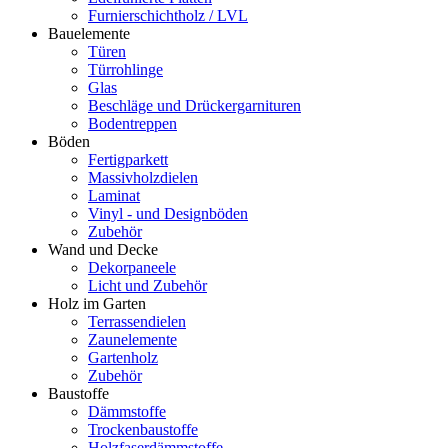
Furnierschichtholz / LVL
Bauelemente
Türen
Türrohlinge
Glas
Beschläge und Drückergarnituren
Bodentreppen
Böden
Fertigparkett
Massivholzdielen
Laminat
Vinyl - und Designböden
Zubehör
Wand und Decke
Dekorpaneele
Licht und Zubehör
Holz im Garten
Terrassendielen
Zaunelemente
Gartenholz
Zubehör
Baustoffe
Dämmstoffe
Trockenbaustoffe
Holzfaserdämmstoffe