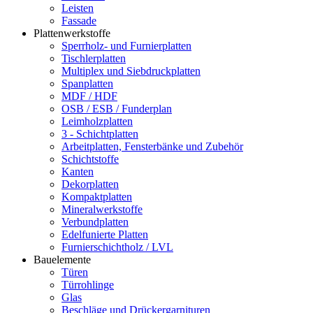
Leisten
Fassade
Plattenwerkstoffe
Sperrholz- und Furnierplatten
Tischlerplatten
Multiplex und Siebdruckplatten
Spanplatten
MDF / HDF
OSB / ESB / Funderplan
Leimholzplatten
3 - Schichtplatten
Arbeitplatten, Fensterbänke und Zubehör
Schichtstoffe
Kanten
Dekorplatten
Kompaktplatten
Mineralwerkstoffe
Verbundplatten
Edelfunierte Platten
Furnierschichtholz / LVL
Bauelemente
Türen
Türrohlinge
Glas
Beschläge und Drückergarnituren