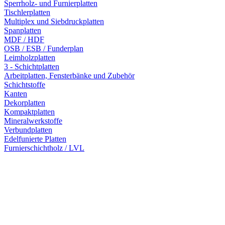
Sperrholz- und Furnierplatten
Tischlerplatten
Multiplex und Siebdruckplatten
Spanplatten
MDF / HDF
OSB / ESB / Funderplan
Leimholzplatten
3 - Schichtplatten
Arbeitplatten, Fensterbänke und Zubehör
Schichtstoffe
Kanten
Dekorplatten
Kompaktplatten
Mineralwerkstoffe
Verbundplatten
Edelfunierte Platten
Furnierschichtholz / LVL