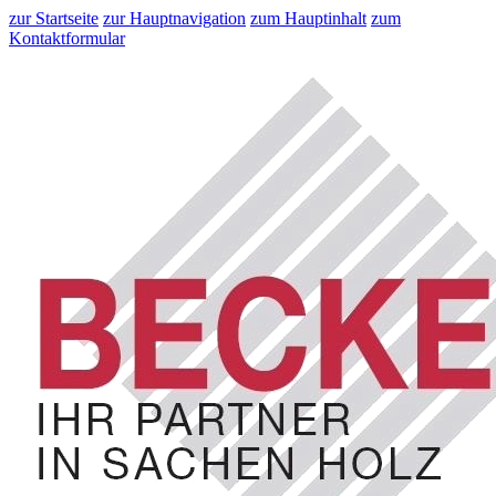
zur Startseite
zur Hauptnavigation
zum Hauptinhalt
zum
Kontaktformular