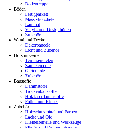
Bodentreppen
Böden
Fertigparkett
Massivholzdielen
Laminat
Vinyl - und Designböden
Zubehör
Wand und Decke
Dekorpaneele
Licht und Zubehör
Holz im Garten
Terrassendielen
Zaunelemente
Gartenholz
Zubehör
Baustoffe
Dämmstoffe
Trockenbaustoffe
Holzfaserdämmstoffe
Folien und Kleber
Zubehör
Holzschutzmittel und Farben
Lacke und Öle
Kleineisenteile und Werkzeuge
Pflege- und Reinigungsmittel